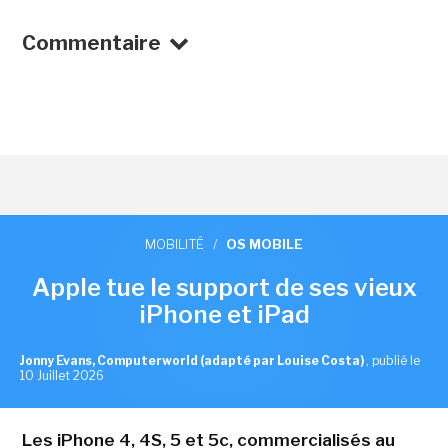
Commentaire
MOBILITÉ
/
OS MOBILE
Apple tue le support de ses vieux
iPhone et iPad
Jonny Evans, Computerworld (adapté par Louise Costa)
,
publié le
10 Juillet 2026
Les iPhone 4, 4S, 5 et 5c, commercialisés au