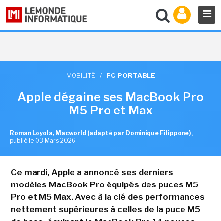
MOBILITÉ
/
PC PORTABLE
Apple dégaine ses MacBook Pro
M5 Pro et Max
Roman Loyola, Macworld (adapté par Dominique Filippone)
,
publié le 03 Mars 2026
Ce mardi, Apple a annoncé ses derniers
modèles MacBook Pro équipés des puces M5
Pro et M5 Max. Avec à la clé des performances
nettement supérieures à celles de la puce M5