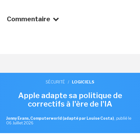
Commentaire
SÉCURITÉ
/
LOGICIELS
Apple adapte sa politique de
correctifs à l'ère de l'IA
Jonny Evans, Computerworld (adapté par Louise Costa)
,
publié le
06 Juillet 2026