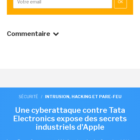
OK
Commentaire
SÉCURITÉ
/
INTRUSION, HACKING ET PARE-FEU
Une cyberattaque contre Tata
Electronics expose des secrets
industriels d'Apple