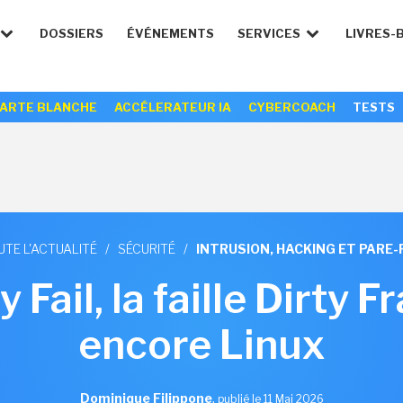
DOSSIERS
ÉVÉNEMENTS
SERVICES
LIVRES-
ARTE BLANCHE
ACCÉLERATEUR IA
CYBERCOACH
TESTS
UTE L'ACTUALITÉ
/
SÉCURITÉ
/
INTRUSION, HACKING ET PARE-
 Fail, la faille Dirty 
encore Linux
Dominique Filippone
,
publié le 11 Mai 2026