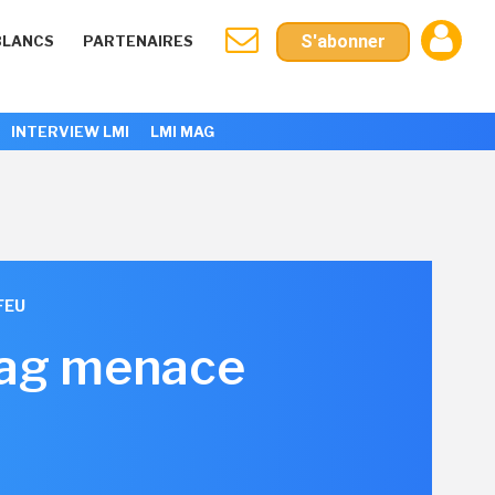
S'abonner
BLANCS
PARTENAIRES
INTERVIEW LMI
LMI MAG
FEU
Frag menace