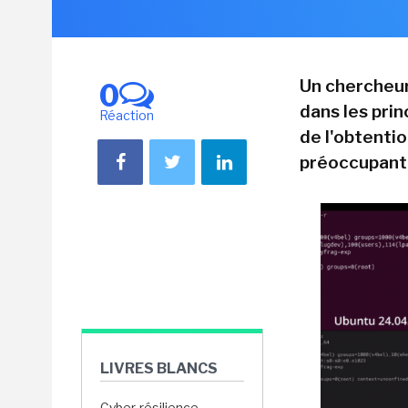
Un chercheur
0
dans les prin
Réaction
de l'obtentio
préoccupante 
LIVRES BLANCS
Cyber-résilience