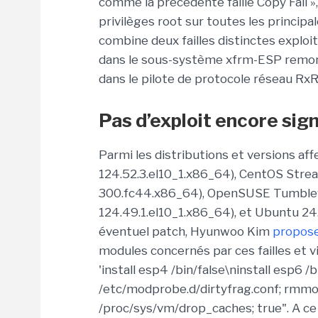
comme la précédente faille Copy Fail », 
privilèges root sur toutes les principa
combine deux failles distinctes exploi
dans le sous-système xfrm-ESP remontan
dans le pilote de protocole réseau Rx
Pas d’exploit encore sig
Parmi les distributions et versions aff
124.52.3.el10_1.x86_64), CentOS Stream
300.fc44.x86_64), OpenSUSE Tumblewee
124.49.1.el10_1.x86_64), et Ubuntu 24.
éventuel patch, Hyunwoo Kim
propos
modules concernés par ces failles et vide
'install esp4 /bin/false\ninstall esp6 /b
/etc/modprobe.d/dirtyfrag.conf; rmmod
/proc/sys/vm/drop_caches; true". A ce 