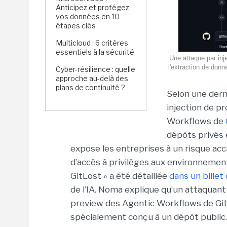
Anticipez et protégez
vos données en 10
étapes clés
Multicloud : 6 critères
essentiels à la sécurité
Une attaque par inj
l'extraction de don
Cyber-résilience : quelle
approche au-delà des
plans de continuité ?
Selon une dern
injection de p
Workflows de
dépôts privés 
expose les entreprises à un risque acc
d’accès à privilèges aux environnemen
GitLost » a été détaillée
dans un billet
de l’IA. Noma explique qu’un attaquant 
preview des Agentic Workflows de Gi
spécialement conçu à un dépôt public. 