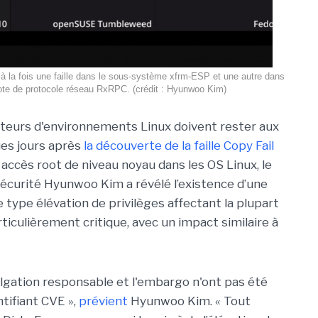
à la fois une faille dans le sous-système xfrm-ESP et une autre dans
lote de protocole réseau RxRPC. (crédit : Hyunwoo Kim)
teurs d'environnements Linux doivent rester aux
es jours après
la découverte de la faille Copy Fail
 accès root de niveau noyau dans les OS Linux, le
écurité Hyunwoo Kim a révélé l’existence d’une
e type élévation de privilèges affectant la plupart
rticulièrement critique, avec un impact similaire à
ulgation responsable et l'embargo n'ont pas été
entifiant CVE »,
prévient
Hyunwoo Kim. « Tout