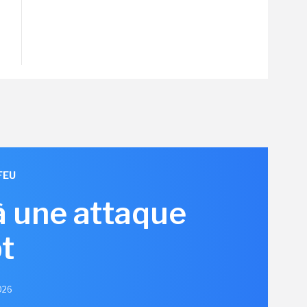
FEU
à une attaque
t
2026