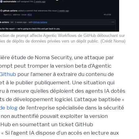
ection de prompt affecte Agentic Workflows de GitHub débouchant sur
nées de dépôts de données privées vers un dépôt public. (Crédit Noma)
ière étude de Noma Security, une attaque par
rompt peut tromper la version beta d'Agentic
Github
pour l’amener à extraire du contenu de
et à le publier publiquement. Une situation qui
ru à mesure qu’elles déploient des agents IA dotés
ts de développement logiciel. L’attaque baptisée «
 de blog
de l’entreprise spécialisée dans la sécurité
non authentifié pouvait exploiter la version
tHub en soumettant un ticket GitHub
« Si l’agent IA dispose d’un accès en lecture aux