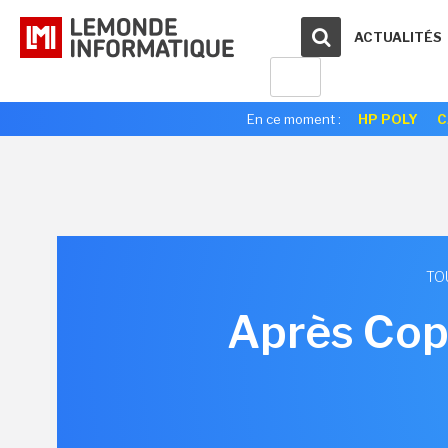
ACTUALITÉS
En ce moment :
HP POLY
C
TO
Après Copy