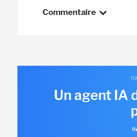
Commentaire
TO
Un agent IA 
Gy