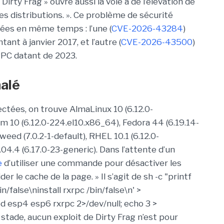
Dirty Frag » ouvre aussi la voie à de l’élévation de
les distributions. ». Ce problème de sécurité
tées en même temps : l’une (
CVE-2026-43284
)
t à janvier 2017, et l’autre (
CVE-2026-43500
)
RPC datant de 2023.
nalé
ectées, on trouve AlmaLinux 10 (6.12.0-
 10 (6.12.0-224.el10.x86_64), Fedora 44 (6.19.14-
d (7.0.2-1-default), RHEL 10.1 (6.12.0-
04.4 (6.17.0-23-generic). Dans l’attente d’un
e
d’utiliser une commande pour désactiver les
r le cache de la page. » Il s’agit de sh -c "printf
in/false\ninstall rxrpc /bin/false\n' >
 esp4 esp6 rxrpc 2>/dev/null; echo 3 >
stade, aucun exploit de Dirty Frag n’est pour