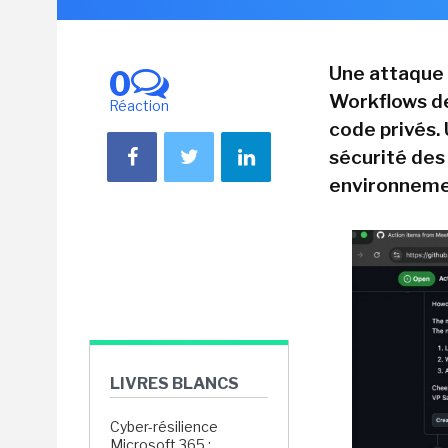
Une attaque 
0
Workflows de
Réaction
code privés. 
sécurité des
environneme
LIVRES BLANCS
Cyber-résilience
Microsoft 365 :