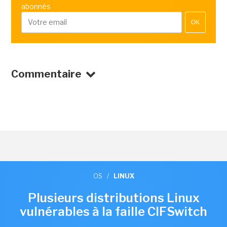
abonnés
OK
Commentaire
OS
/
LINUX
Plusieurs distributions Linux
vulnérables à la faille CIFSwitch