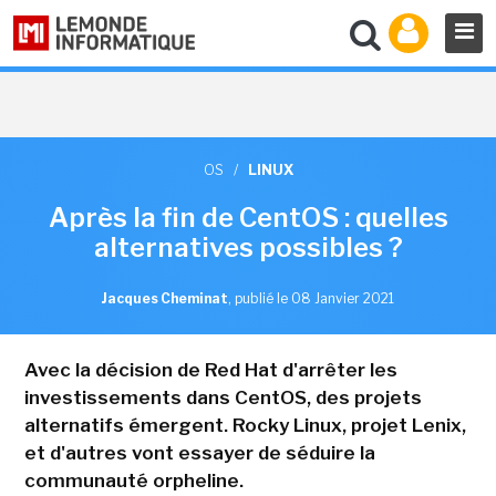
OS
/
LINUX
Après la fin de CentOS : quelles
alternatives possibles ?
Jacques Cheminat
,
publié le 08 Janvier 2021
Avec la décision de Red Hat d'arrêter les
investissements dans CentOS, des projets
alternatifs émergent. Rocky Linux, projet Lenix,
et d'autres vont essayer de séduire la
communauté orpheline.