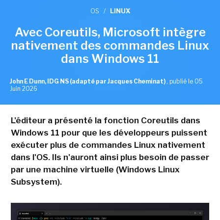
OS
/
LINUX
Avec Coreutils, Microsoft intègre
nativement des commandes Linux
dans Windows 11
John E Dunn, IDG NS (adapté par Jacques Cheminat)
,
publié le 05
Juin 2026
L'éditeur a présenté la fonction Coreutils dans
Windows 11 pour que les développeurs puissent
exécuter plus de commandes Linux nativement
dans l'OS. Ils n'auront ainsi plus besoin de passer
par une machine virtuelle (Windows Linux
Subsystem).