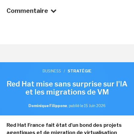
Commentaire
BUSINESS
/
STRATÉGIE
Red Hat mise sans surprise sur l'IA
et les migrations de VM
Dominique Filippone
,
publié le 15 Juin 2026
Red Hat France fait état d'un bond des projets
agentiques et de migration de virtualisation