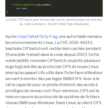
La faille CIFSwitch peut donner des accès administrateur et exécuter
du code à distance. (Crédit Viladi Oglu Manizada)
Après
Copy Fail
et
Dirty Frag
, une autre faille menace
les environnements Linux. La CVE-2026-46243,
baptisée CIFSwitch est restée bien cachée pendant
19 ans (elle traînait dans le code depuis 2007). Cette
vulnérabilité, nommée CIFSwitch, exploite plusieurs
bugs logiciels liés au protocole CIFS du noyau Linux
ainsi qu’au paquet cifs-utils dans l’interface utilisateur
servant à monter des partages SMB/CIFS. Avec à la
clé la capacité pour un pirate d'obtenir des accès à
privilèges de niveau root. Pour mémoire, CIFS est la
mise en oeuvre du protocole de système de fichiers
réseau SMB sous Windows. Dans Linux, le client CIFS