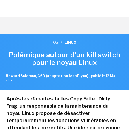
OS
/
LINUX
Polémique autour d'un kill switch
pour le noyau Linux
Howard Solomon, CSO (adaptation Jean Elyan)
,
publié le 12 Mai
2026
Après les récentes failles Copy Fail et Dirty
Frag, un responsable de la maintenance du
noyau Linux propose de désactiver
temporairement les fonctions vulnérables en
attendant les correctifs. Une idée qui provoque