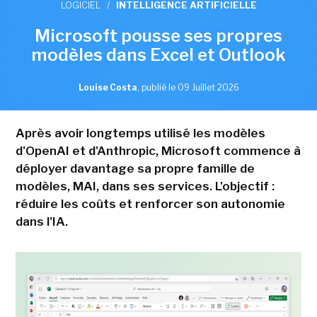
LOGICIEL
/
INTELLIGENCE ARTIFICIELLE
Microsoft pousse ses propres
modèles dans Excel et Outlook
Louise Costa
,
publié le 09 Juillet 2026
Après avoir longtemps utilisé les modèles
d'OpenAI et d'Anthropic, Microsoft commence à
déployer davantage sa propre famille de
modèles, MAI, dans ses services. L'objectif :
réduire les coûts et renforcer son autonomie
dans l'IA.