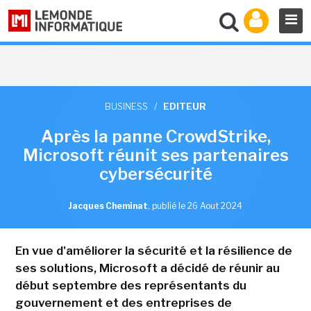
BUSINESS
/
EDITEUR
Après la panne CrowdStrike,
Microsoft réunit ses partenaires
cybersécurité
Jacques Cheminat
,
publié le 26 Aout 2024
En vue d'améliorer la sécurité et la résilience de
ses solutions, Microsoft a décidé de réunir au
début septembre des représentants du
gouvernement et des entreprises de