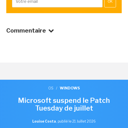
OK
Commentaire
OS
/
WINDOWS
Microsoft suspend le Patch
Tuesday de juillet
Louise Costa
,
publié le 21 Juillet 2026