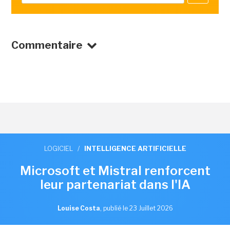
Commentaire
LOGICIEL
/
INTELLIGENCE ARTIFICIELLE
Microsoft et Mistral renforcent
leur partenariat dans l'IA
Louise Costa
,
publié le 23 Juillet 2026