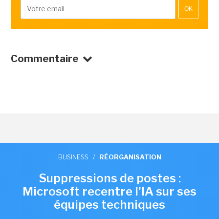
OK
Commentaire
BUSINESS
/
RÉORGANISATION
Suppressions de postes :
Microsoft recentre l'IA sur ses
équipes techniques