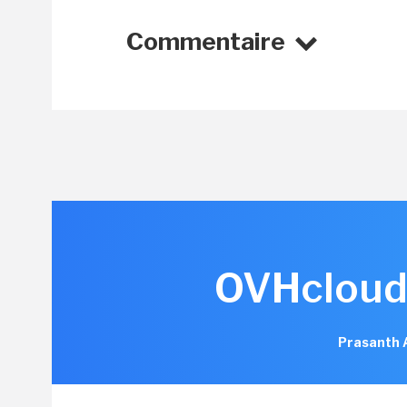
Commentaire
OVHcloud 
Prasanth 