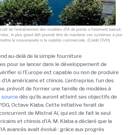
coût de l'entraînement des modèles d'IA de pointe a fortement baissé,
stes, le plus grand défi pourrait être de maintenir ces systèmes à jour
ettre la souveraineté ni la viabilité commerciale. (Crédit OVH)
nd au-delà de la simple fourniture
res pour se lancer dans le développement de
rifier si l’Europe est capable ou non de produire
’IA américains et chinois. L’entreprise, l’un des
pe, prévoit de former une famille de modèles à
 source
dès qu’ils auront atteint ses objectifs de
PDG, Octave Klaba.
Cette initiative ferait de
l concurrent de
Mistral AI
, qui est de fait le seul
ains et chinois d’IA. M. Klaba a déclaré que la
’IA avancés avait évolué : grâce aux progrès