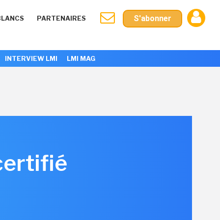
S'abonner
BLANCS
PARTENAIRES
INTERVIEW LMI
LMI MAG
ertifié