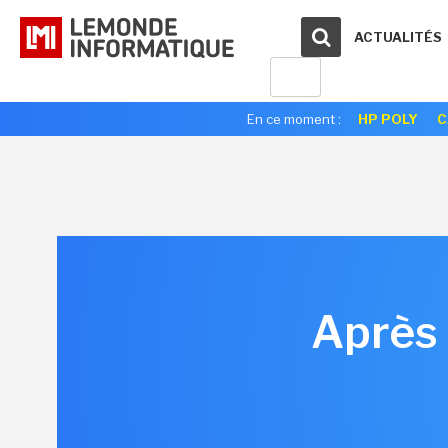
ACTUALITÉS
En ce moment :
HP POLY
C
Après 