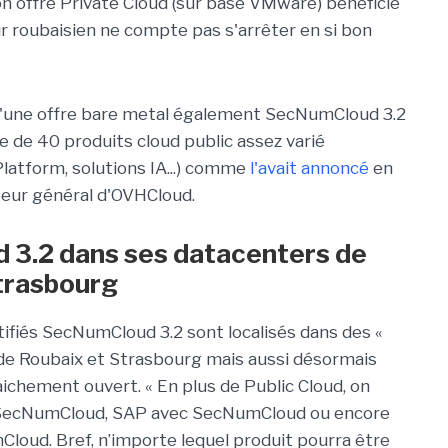
on offre Private Cloud (sur base VMware) bénéficie
ur roubaisien ne compte pas s'arrêter en si bon
qu'une offre bare metal également SecNumCloud 3.2
 de 40 produits cloud public assez varié
latform, solutions IA...) comme
l'avait annoncé
en
teur général d'OVHCloud.
 3.2 dans ses datacenters de
Strasbourg
tifiés SecNumCloud 3.2 sont localisés dans des «
 de Roubaix et Strasbourg mais aussi désormais
aichement ouvert. « En plus de Public Cloud, on
SecNumCloud, SAP avec SecNumCloud ou encore
oud. Bref, n’importe lequel produit pourra être