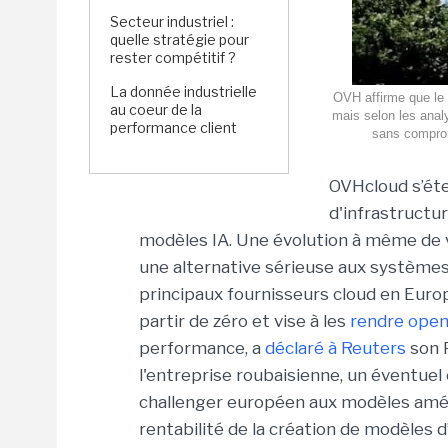
Secteur industriel :
quelle stratégie pour
rester compétitif ?
La donnée industrielle
OVH affirme que le 
au coeur de la
mais selon les analy
performance client
sans comprom
OVHcloud s’éte
d'infrastructu
modèles IA. Une évolution à même de vé
une alternative sérieuse aux systèmes d
principaux fournisseurs cloud en Euro
partir de zéro et vise à les
rendre open
performance, a
déclaré à Reuters
son 
l'entreprise roubaisienne, un éventue
challenger européen aux modèles améric
rentabilité de la création de modèles d