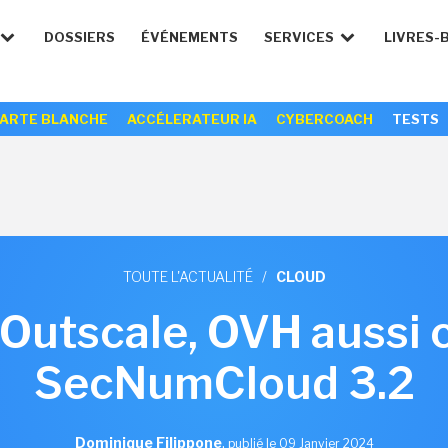
DOSSIERS
ÉVÉNEMENTS
SERVICES
LIVRES-
ARTE BLANCHE
ACCÉLERATEUR IA
CYBERCOACH
TESTS
TOUTE L'ACTUALITÉ
/
CLOUD
Outscale, OVH aussi c
SecNumCloud 3.2
Dominique Filippone
,
publié le 09 Janvier 2024