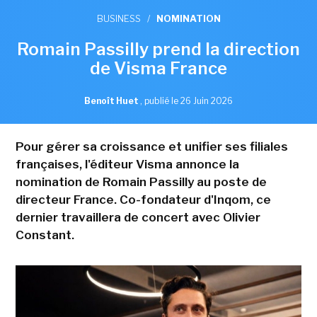
BUSINESS
/
NOMINATION
Romain Passilly prend la direction
de Visma France
Benoît Huet
,
publié le 26 Juin 2026
Pour gérer sa croissance et unifier ses filiales
françaises, l'éditeur Visma annonce la
nomination de Romain Passilly au poste de
directeur France. Co-fondateur d'Inqom, ce
dernier travaillera de concert avec Olivier
Constant.