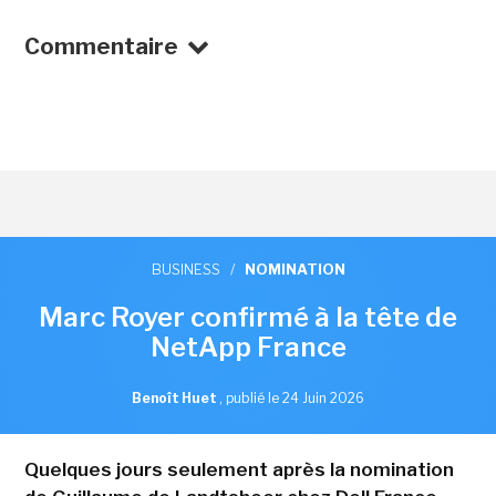
Commentaire
BUSINESS
/
NOMINATION
Marc Royer confirmé à la tête de
NetApp France
Benoît Huet
,
publié le 24 Juin 2026
Quelques jours seulement après la nomination