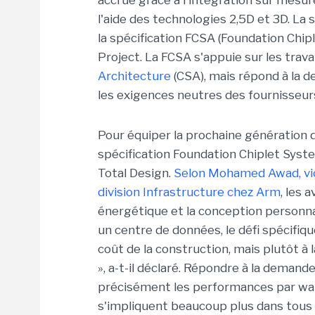
accrue grâce à l'intégration sur mesu
l'aide des technologies 2,5D et 3D.
La s
la spécification FCSA (Foundation Chi
Project. La FCSA s'appuie sur les trava
Architecture
(CSA), mais répond à la d
les exigences neutres des fournisseurs
Pour équiper la prochaine génération 
spécification Foundation Chiplet Syst
Total Design.
Selon Mohamed Awad, vice
division Infrastructure chez Arm
, les 
énergétique et la conception personna
un centre de données, le défi spécifiqu
coût de la construction, mais plutôt à
», a-t-il déclaré.
Répondre à la demande 
précisément les performances par watt
s'impliquent beaucoup plus dans tous 