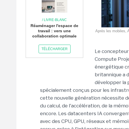
/ LIVRE-BLANC
Réaménager l'espace de
travail : vers une
Après les mobiles, 
collaboration optimale
TÉLÉCHARGER
Le concepteur
Compute Projec
énergétique c
britannique a d
développer la 
spécialement conçus pour les infras
cette nouvelle génération nécessite 
du calcul, de l'accélération, de la mém
encore.
Les datacenters IA convergen
avec des CPU, GPU, réseaux et mémoire