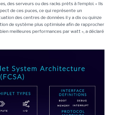
s, des serveurs ou des racks prêts à l'emploi.
« Ils
spect de ces puces, ce qui représente un
uation des centres de données il y a dix ou quinze
ption de système plus optimisée afin de rapprocher
e bien meilleures performances par watt », a déclaré