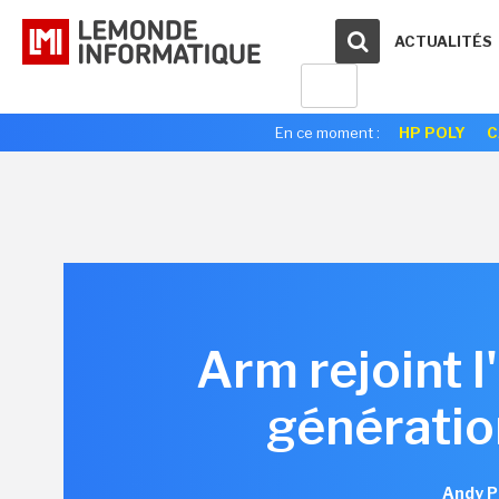
ACTUALITÉS
En ce moment :
HP POLY
C
Arm rejoint 
génératio
Andy P