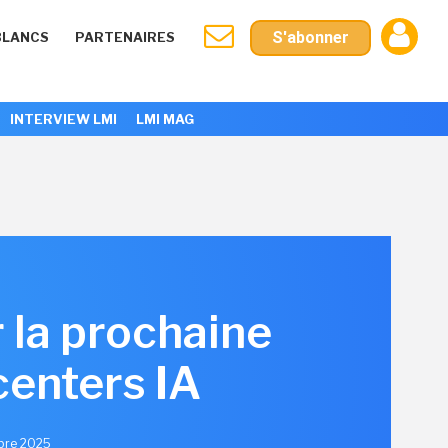
S'abonner
BLANCS
PARTENAIRES
INTERVIEW LMI
LMI MAG
 la prochaine
centers IA
obre 2025