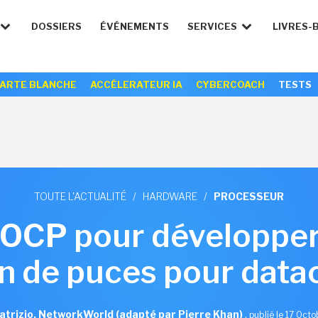
DOSSIERS
ÉVÉNEMENTS
SERVICES
LIVRES-
ARTE BLANCHE
ACCÉLERATEUR IA
CYBERCOACH
TESTS
TOUTE L'ACTUALITÉ
/
HARDWARE
/
PROCESSEUR
l'OCP pour développer
n de puces pour data
atrizio, NetworkWorld (adapté par Pierre Khan)
,
publié le 17 Oct