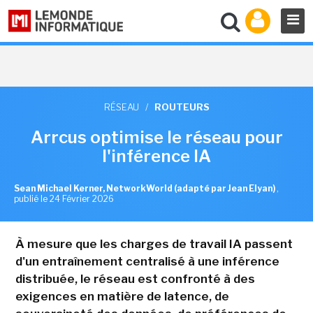
RÉSEAU
/
ROUTEURS
Arrcus optimise le réseau pour
l'inférence IA
Sean Michael Kerner, NetworkWorld (adapté par Jean Elyan)
,
publié le 24 Février 2026
À mesure que les charges de travail IA passent
d'un entraînement centralisé à une inférence
distribuée, le réseau est confronté à des
exigences en matière de latence, de