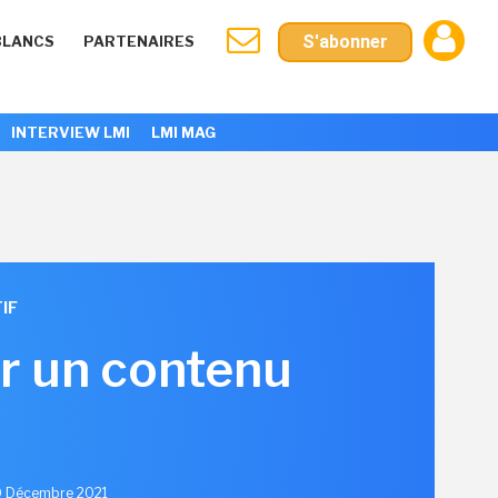
S'abonner
BLANCS
PARTENAIRES
INTERVIEW LMI
LMI MAG
IF
ur un contenu
20 Décembre 2021