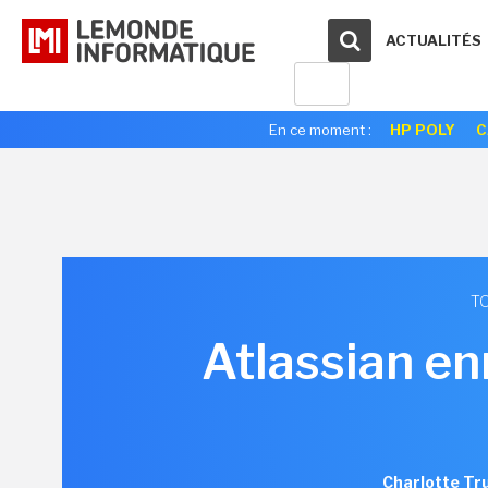
ACTUALITÉS
En ce moment :
HP POLY
C
TO
Atlassian en
Charlotte Tr