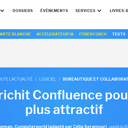
DOSSIERS
ÉVÉNEMENTS
SERVICES
LIVRES-
ARTE BLANCHE
ACCÉLERATEUR IA
CYBERCOACH
TESTS
UTE L'ACTUALITÉ
/
LOGICIEL
/
BUREAUTIQUE ET COLLABORAT
richit Confluence po
plus attractif
ueman, Computerworld (adapté par Célia Seramour)
,
publié le 