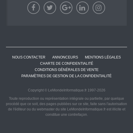
NOUS CONTACTER
ANNONCEURS
MENTIONS LÉGALES
CHARTE DE CONFIDENTIALITÉ
CONDITIONS GÉNÉRALES DE VENTE
PARAMÈTRES DE GESTION DE LA CONFIDENTIALITÉ
Copyright © LeMondeInformatique.fr 1997-2026
Toute reproduction ou représentation intégrale ou partielle, par quelque
procédé que ce soit, des pages publiées sur ce site, faite sans l'autorisation
de l'éditeur ou du webmaster du site LeMondeInformatique.fr est illicite et
constitue une contrefaçon.