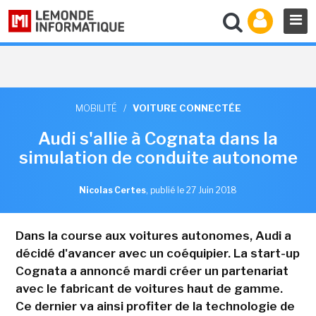
MOBILITÉ
/
VOITURE CONNECTÉE
Audi s'allie à Cognata dans la
simulation de conduite autonome
Nicolas Certes
,
publié le 27 Juin 2018
Dans la course aux voitures autonomes, Audi a
décidé d'avancer avec un coéquipier. La start-up
Cognata a annoncé mardi créer un partenariat
avec le fabricant de voitures haut de gamme.
Ce dernier va ainsi profiter de la technologie de