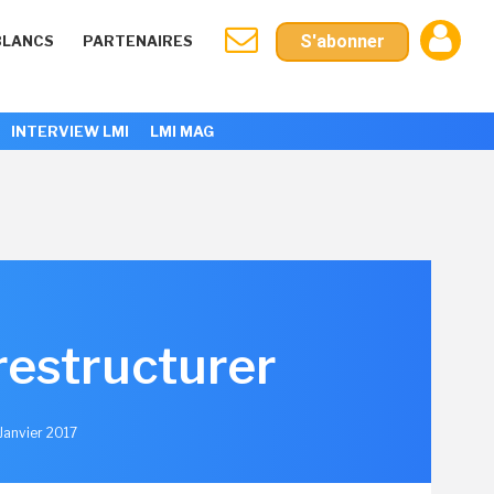
S'abonner
BLANCS
PARTENAIRES
INTERVIEW LMI
LMI MAG
 restructurer
 Janvier 2017