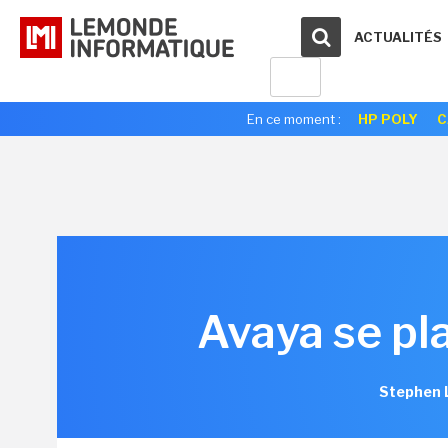
ACTUALITÉS
En ce moment :
HP POLY
C
Avaya se pla
Stephen L