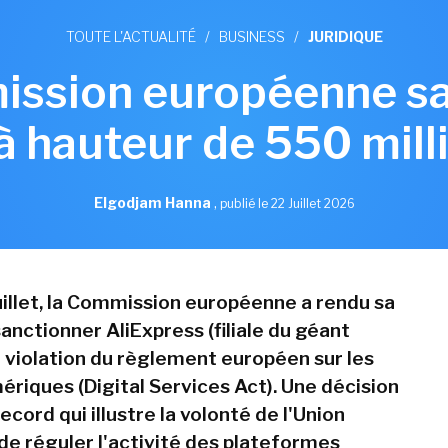
TOUTE L'ACTUALITÉ
/
BUSINESS
/
JURIDIQUE
ssion européenne s
à hauteur de 550 mill
Elgodjam Hanna
,
publié le 22 Juillet 2026
juillet, la Commission européenne a rendu sa
anctionner AliExpress (filiale du géant
r violation du règlement européen sur les
ériques (Digital Services Act). Une décision
cord qui illustre la volonté de l'Union
e réguler l'activité des plateformes