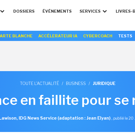
DOSSIERS
ÉVÉNEMENTS
SERVICES
LIVRES-
ARTE BLANCHE
ACCÉLERATEUR IA
CYBERCOACH
TESTS
TOUTE L'ACTUALITÉ
/
BUSINESS
/
JURIDIQUE
ce en faillite pour se
awison, IDG News Service (adaptation : Jean Elyan)
,
publié le 20