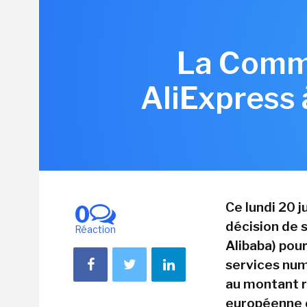
La Commi
AliExpress 
Ce lundi 20 
0
décision de s
Réaction
Alibaba) pou
services num
au montant re
européenne d