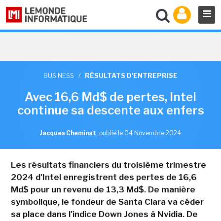
BUSINESS
/
RÉSULTATS D'ENTREPRISE
Avec 16,6 Md$ de pertes, Intel
continue sa descente aux enfers
Jacques Cheminat
,
publié le 04 Novembre 2024
Les résultats financiers du troisième trimestre
2024 d'Intel enregistrent des pertes de 16,6
Md$ pour un revenu de 13,3 Md$. De manière
symbolique, le fondeur de Santa Clara va céder
sa place dans l'indice Down Jones à Nvidia. De