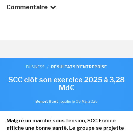
Commentaire
BUSINESS
/
RÉSULTATS D'ENTREPRISE
SCC clôt son exercice 2025 à 3,28
Md€
Benoît Huet
,
publié le 06 Mai 2026
Malgré un marché sous tension, SCC France
affiche une bonne santé. Le groupe se projette