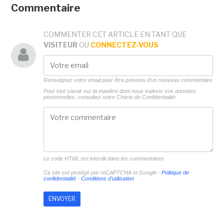
Commentaire
COMMENTER CET ARTICLE EN TANT QUE
VISITEUR
OU
CONNECTEZ-VOUS
Renseignez votre email pour être prévenu d'un nouveau commentaire
Pour tout savoir sur la manière dont nous traitons vos données
personnelles, consultez notre
Charte de Confidentialité.
Le code HTML est interdit dans les commentaires
Ce site est protégé par reCAPTCHA et Google -
Politique de
confidentialité
-
Conditions d'utilisation