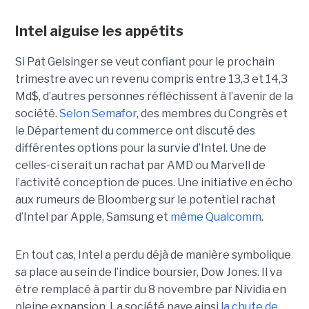
Intel aiguise les appétits
Si Pat Gelsinger se veut confiant pour le prochain
trimestre avec un revenu compris entre 13,3 et 14,3
Md$, d’autres personnes réfléchissent à l’avenir de la
société.
Selon Semafor
, des membres du Congrès et
le Département du commerce ont discuté des
différentes options pour la survie d’Intel. Une de
celles-ci serait un rachat par AMD ou Marvell de
l’activité conception de puces. Une initiative en écho
aux rumeurs de Bloomberg sur le potentiel rachat
d’Intel par Apple, Samsung et
même Qualcomm
.
En tout cas, Intel a perdu déjà de manière symbolique
sa place au sein de l’indice boursier, Dow Jones. Il va
être remplacé à partir du 8 novembre par Nividia en
pleine expansion. La société paye ainsi
la chute de