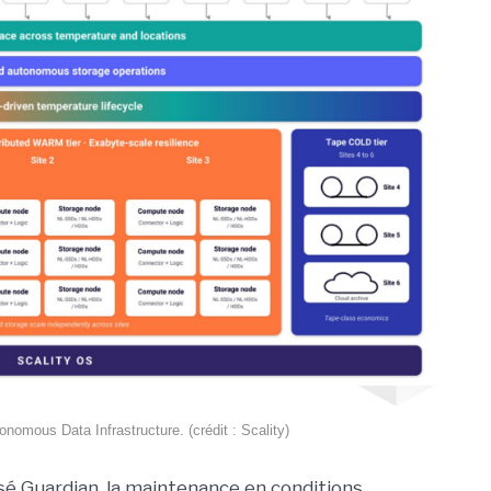
onomous Data Infrastructure. (crédit : Scality)
isé Guardian, la maintenance en conditions