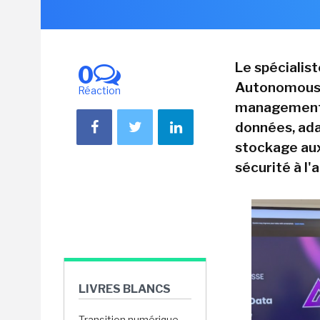
Le spécialis
0
Autonomous D
Réaction
management c
données, ad
stockage aux
sécurité à l'
LIVRES BLANCS
Transition numérique