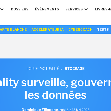
DOSSIERS
ÉVÉNEMENTS
SERVICES
LIVRES-
ARTE BLANCHE
ACCÉLERATEUR IA
CYBERCOACH
TESTS
TOUTE L'ACTUALITÉ
/
STOCKAGE
lity surveille, gouver
les données
Dominique Filippone
,
publié le 13 Mai 2026