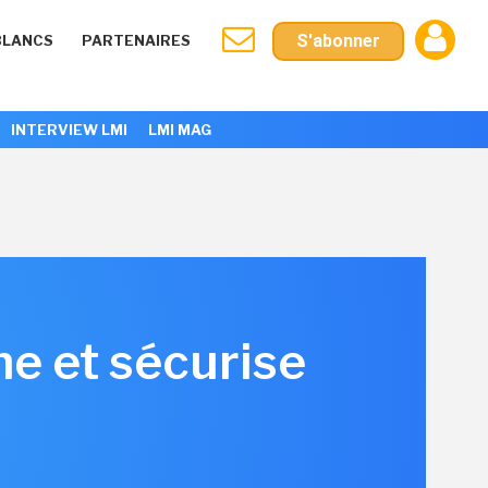
S'abonner
BLANCS
PARTENAIRES
INTERVIEW LMI
LMI MAG
ne et sécurise