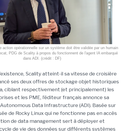
te action opérationnelle sur un système doit être validée par un humain
cat, PDG de Scality à propos du fonctionnent de l'agent IA embarqué
dans ADI. (crédit : DF)
existence, Scality atteint-il sa vitesse de croisière
lancé ses deux offres de stockage objet historiques
a, ciblant respectivement (et principalement) les
rises et les PME, l’éditeur français annonce sa
, Autonomous Data Infrastructure (ADI). Basée sur
sée de Rocky Linux qui ne fonctionne pas en accès
lution de data management sert à déployer et
 cycle de vie des données sur différents systèmes