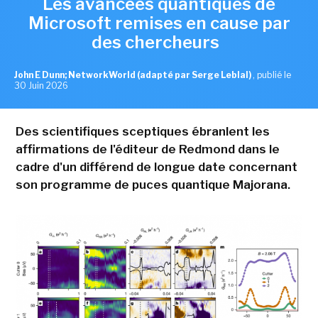
Les avancées quantiques de
Microsoft remises en cause par
des chercheurs
John E Dunn; NetworkWorld (adapté par Serge Leblal)
,
publié le
30 Juin 2026
Des scientifiques sceptiques ébranlent les
affirmations de l'éditeur de Redmond dans le
cadre d'un différend de longue date concernant
son programme de puces quantique Majorana.