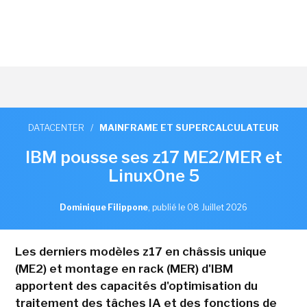
DATACENTER
/
MAINFRAME ET SUPERCALCULATEUR
IBM pousse ses z17 ME2/MER et
LinuxOne 5
Dominique Filippone
,
publié le 08 Juillet 2026
Les derniers modèles z17 en châssis unique
(ME2) et montage en rack (MER) d'IBM
apportent des capacités d'optimisation du
traitement des tâches IA et des fonctions de