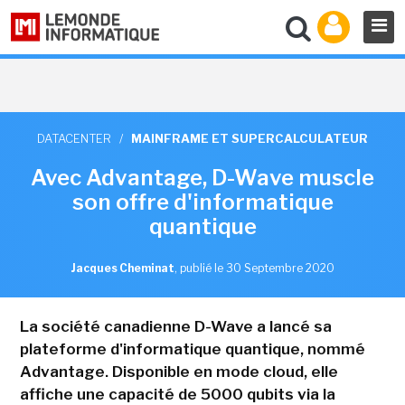
DATACENTER
/
MAINFRAME ET SUPERCALCULATEUR
Avec Advantage, D-Wave muscle
son offre d'informatique
quantique
Jacques Cheminat
,
publié le 30 Septembre 2020
La société canadienne D-Wave a lancé sa
plateforme d'informatique quantique, nommé
Advantage. Disponible en mode cloud, elle
affiche une capacité de 5000 qubits via la