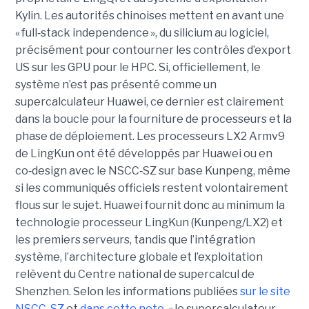
Kylin. Les autorités chinoises mettent en avant une
« full
‑
stack independence », du silicium au logiciel,
précisément pour contourner les contrôles d’export
US sur les GPU pour le HPC.
Si, officiellement, le
système n’est pas présenté comme un
supercalculateur Huawei, ce dernier est clairement
dans la boucle pour la fourniture de processeurs et la
phase de déploiement. Les processeurs LX2 Armv9
de LingKun ont été développés par Huawei ou en
co‑design avec le NSCC‑SZ sur base Kunpeng, même
si les communiqués officiels restent volontairement
flous sur le sujet. Huawei fournit donc au minimum la
technologie processeur LingKun (Kunpeng/LX2) et
les premiers serveurs, tandis que l’intégration
système, l’architecture globale et l’exploitation
relèvent du Centre national de supercalcul de
Shenzhen. Selon les informations publiées
sur le site
NSCC-SZ
et
dans cette note
, « l
e supercalculateur