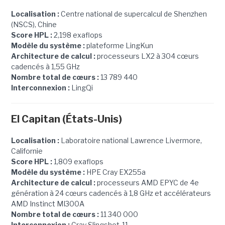
Localisation :
Centre national de supercalcul de Shenzhen
(NSCS), Chine
Score HPL :
2,198 exaflops
Modèle du système :
plateforme LingKun
Architecture de calcul :
processeurs LX2 à 304 cœurs
cadencés à 1,55 GHz
Nombre total de cœurs :
13 789 440
Interconnexion :
LingQi
El Capitan (États-Unis)
Localisation :
Laboratoire national Lawrence Livermore,
Californie
Score HPL :
1,809 exaflops
Modèle du système :
HPE Cray EX255a
Architecture de calcul :
processeurs AMD EPYC de 4e
génération à 24 cœurs cadencés à 1,8 GHz et accélérateurs
AMD Instinct MI300A
Nombre total de cœurs :
11 340 000
Interconnexion :
Cray Slingshot-11