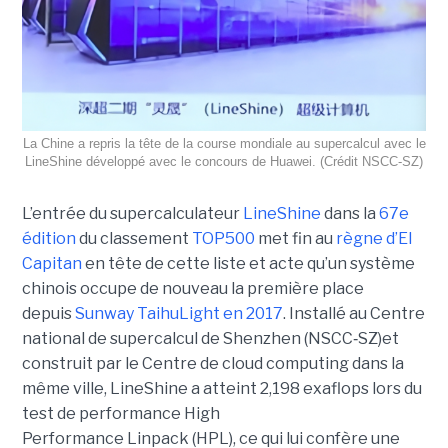
La Chine a repris la tête de la course mondiale au supercalcul avec le
LineShine développé avec le concours de Huawei. (Crédit NSCC‑SZ)
L’entrée du supercalculateur
LineShine
dans la
67e
édition
du classement
TOP500
met fin au
règne d’El
Capitan
en tête de cette liste et acte qu’un système
chinois occupe de nouveau la première place
depuis
Sunway TaihuLight en 2017
.
Installé au Centre
national de supercalcul de Shenzhen (NSCC‑SZ)et
construit par le Centre de cloud computing dans la
même ville, LineShine a atteint 2,198 exaflops lors du
test de performance High
Performance Linpack (HPL), ce qui lui confère une