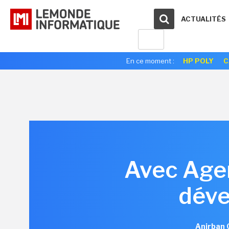
ACTUALITÉS
En ce moment :
HP POLY
C
Avec Agen
déve
Anirban 