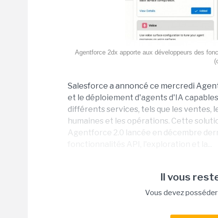
Agentforce 2dx apporte aux développeurs des foncti
(
Salesforce a annoncé ce mercredi Agentf
et le déploiement d'agents d'IA capables
différents services, tels que les ventes, 
humaines et les opérations. Cette soluti
Agentforce 2.0 lancée en décembre derni
fonctionnalités API, l'exploration et la...
Il vous reste
Vous devez posséder u