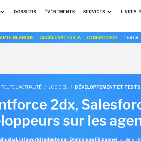
DOSSIERS
ÉVÉNEMENTS
SERVICES
LIVRES-
ARTE BLANCHE
ACCÉLERATEUR IA
CYBERCOACH
TESTS
TOUTE L'ACTUALITÉ
/
LOGICIEL
/
DÉVELOPPEMENT ET TESTS
tforce 2dx, Salesforc
loppeurs sur les agen
Ghoshal, Infoworld (adapté par Dominique Filippone)
,
publié le 0