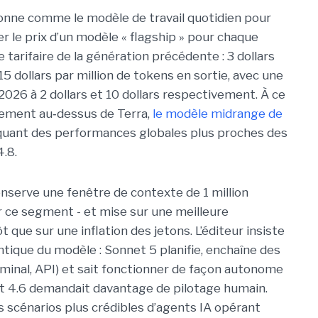
nne comme le modèle de travail quotidien pour
r le prix d’un modèle « flagship » pour chaque
 tarifaire de la génération précédente : 3 dollars
5 dollars par million de tokens en sortie, avec une
026 à 2 dollars et 10 dollars respectivement. À ce
èrement au
‑
dessus de Terra,
le modèle midrange de
iquant des performances globales plus proches des
.8.
onserve une fenêtre de contexte de 1 million
r ce segment - et mise sur une meilleure
 que sur une inflation des jetons. L’éditeur insiste
tique du modèle : Sonnet 5 planifie, enchaîne des
erminal, API) et sait fonctionner de façon autonome
et 4.6 demandait davantage de pilotage humain.
es scénarios plus crédibles d’agents IA opérant