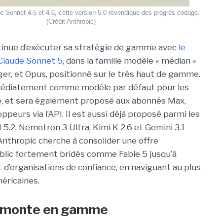
iée Sonnet 4.5 et 4.6, cette version 5.0 revendique des progrès codage.
(Crédit Anthropic)
tinue d’exécuter sa stratégie de gamme avec
le
Claude Sonnet 5
, dans la famille modèle « médian »
léger, et Opus, positionné sur le très haut de gamme.
 immédiatement comme modèle par défaut pour les
ude, et sera également proposé aux abonnés Max,
ppeurs via l’API. Il est aussi déjà proposé parmi les
5.2, Nemotron 3 Ultra, Kimi K 2.6 et Gemini 3.1
 Anthropic cherche à consolider une offre
blic fortement bridés comme Fable 5 jusqu’à
t d’organisations de confiance, en naviguant au plus
éricaines.
 monte en gamme