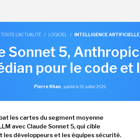
TOUTE L'ACTUALITÉ
/
LOGICIEL
/
INTELLIGENCE ARTIFICIELLE
e Sonnet 5, Anthropic
ian pour le code et 
Pierre Khan
,
publié le 01 Juillet 2026
ebat les cartes du segment moyenne
M avec Claude Sonnet 5, qui cible
 les développeurs et les équipes sécurité.