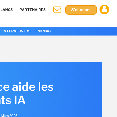
S'abonner
BLANCS
PARTENAIRES
INTERVIEW LMI
LMI MAG
e aide les
ts IA
6 Mars 2025