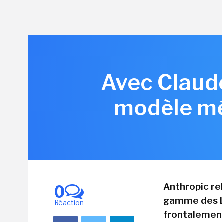
Avec Claud
modèle méd
Anthropic r
0
gamme des LL
Réaction
frontalement