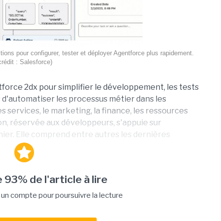
ons pour configurer, tester et déployer Agentforce plus rapidement.
crédit : Salesforce)
orce 2dx pour simplifier le développement, les tests
 d'automatiser les processus métier dans les
les services, le marketing, la finance, les ressources
on, réservée aux développeurs, s'appuie sur
er. Elle comprend entre autres les dernières
 93% de l'article à lire
n compte pour poursuivre la lecture