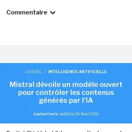
Commentaire
LOGICIEL
/
INTELLIGENCE ARTIFICIELLE
Mistral dévoile un modèle ouvert
pour contrôler les contenus
générés par l'IA
Louise Costa
,
publié le 06 Aout 2026