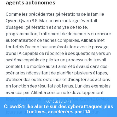
agents autonomes
Comme les précédentes générations de la famille
Qwen, Qwen 3.8-Max couvre un large éventail
d’usages : génération et analyse de texte,
programmation, traitement de documents ou encore
automatisation de tâches complexes. Alibaba met
toutefois l’accent sur une évolution avec le passage
d’une IA capable de répondre à des questions vers un
système capable de piloter un processus de travail
complet. Le modèle aurait ainsi été évalué dans des
scénarios nécessitant de planifier plusieurs étapes,
d’utiliser des outils externes et d’adapter ses actions
en fonction des résultats obtenus. L’un des exemples
avancés par Alibaba concerne le développement
logiciel autonome. Selon l’entreprise, Qwen 3.8-Max
ARTICLE SUIVANT
aurait été capable de travailler pendant plus de dix
CrowdStrike alerte sur des cyberattaques plus
furtives, accélérées par l'IA
jours sur un projet informatique en partant d’un