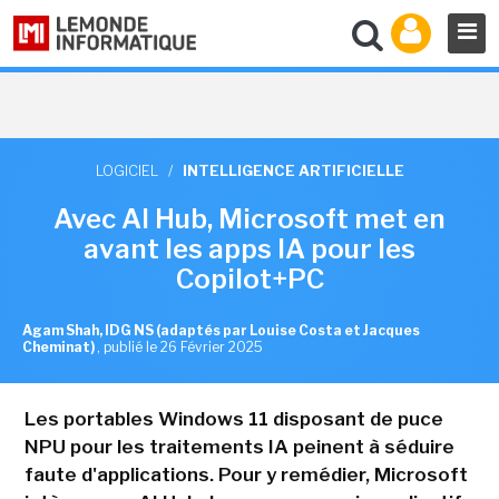
LOGICIEL
/
INTELLIGENCE ARTIFICIELLE
Avec AI Hub, Microsoft met en
avant les apps IA pour les
Copilot+PC
Agam Shah, IDG NS (adaptés par Louise Costa et Jacques
Cheminat)
,
publié le 26 Février 2025
Les portables Windows 11 disposant de puce
NPU pour les traitements IA peinent à séduire
faute d'applications. Pour y remédier, Microsoft