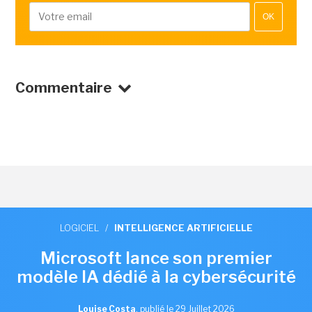
OK
Commentaire
LOGICIEL
/
INTELLIGENCE ARTIFICIELLE
Microsoft lance son premier
modèle IA dédié à la cybersécurité
Louise Costa
,
publié le 29 Juillet 2026