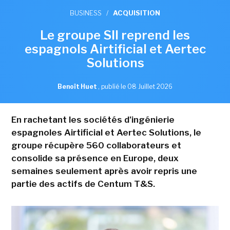
BUSINESS
/
ACQUISITION
Le groupe SII reprend les
espagnols Airtificial et Aertec
Solutions
Benoît Huet
,
publié le 08 Juillet 2026
En rachetant les sociétés d'ingénierie
espagnoles Airtificial et Aertec Solutions, le
groupe récupère 560 collaborateurs et
consolide sa présence en Europe, deux
semaines seulement après avoir repris une
partie des actifs de Centum T&S.