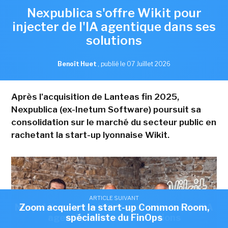
Nexpublica s'offre Wikit pour
injecter de l'IA agentique dans ses
solutions
Benoît Huet
,
publié le 07 Juillet 2026
Après l'acquisition de Lanteas fin 2025,
Nexpublica (ex-Inetum Software) poursuit sa
consolidation sur le marché du secteur public en
rachetant la start-up lyonnaise Wikit.
ARTICLE SUIVANT
ARTICLE SUIVANT
Nexpublica s'offre Wikit pour injecter de l'IA
Zoom acquiert la start-up Common Room,
agentique dans ses solutions
spécialiste du FinOps