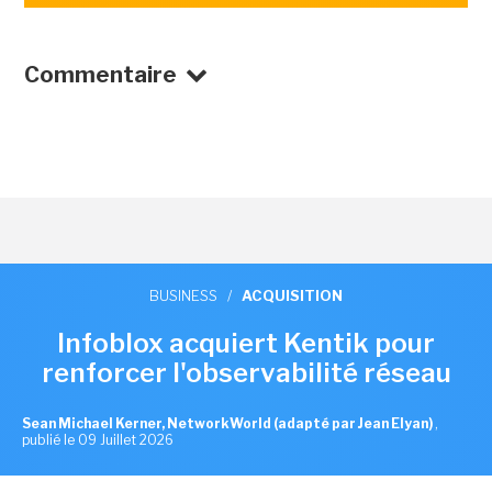
Commentaire
BUSINESS
/
ACQUISITION
Infoblox acquiert Kentik pour
renforcer l'observabilité réseau
Sean Michael Kerner, NetworkWorld (adapté par Jean Elyan)
,
publié le 09 Juillet 2026