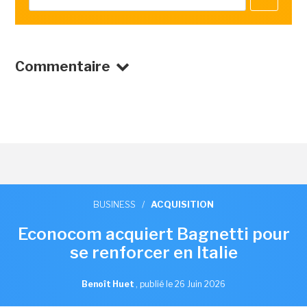
Commentaire
BUSINESS
/
ACQUISITION
Econocom acquiert Bagnetti pour
se renforcer en Italie
Benoît Huet
,
publié le 26 Juin 2026