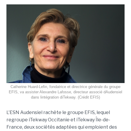
Catherine Huard-Lefin, fondatrice et directrice générale du groupe
EFIS, va assister Alexandre Lafosse, directeur associé dAudensiel
dans lintégration diTekway. (Crédit EFIS)
L'ESN Audensiel rachète le groupe EFIS, lequel
regroupe iTekway Occitanie et iTekway Île-de-
France, deux sociétés adaptées qui emploient des