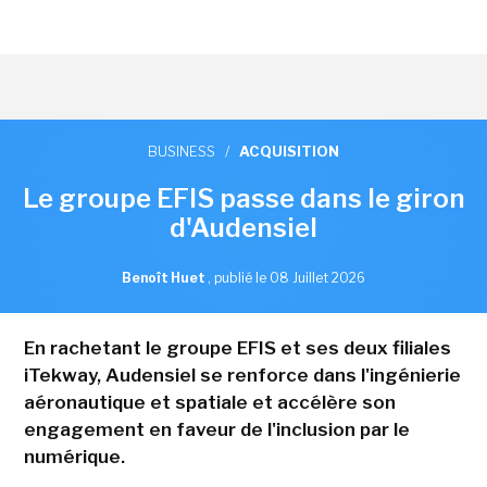
BUSINESS
/
ACQUISITION
Le groupe EFIS passe dans le giron
d'Audensiel
Benoît Huet
,
publié le 08 Juillet 2026
En rachetant le groupe EFIS et ses deux filiales
iTekway, Audensiel se renforce dans l'ingénierie
aéronautique et spatiale et accélère son
engagement en faveur de l'inclusion par le
numérique.