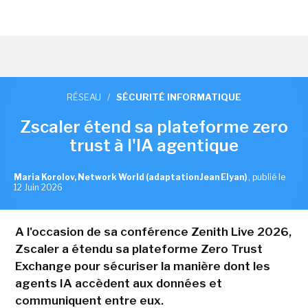
RÉSEAU
/
SÉCURITÉ INFORMATIQUE
Zscaler étend sa plateforme zero
trust à l'IA agentique
Maria Korolov, Network World (adaptation Jean Elyan)
,
publié le
12 Juin 2026
A l'occasion de sa conférence Zenith Live 2026,
Zscaler a étendu sa plateforme Zero Trust
Exchange pour sécuriser la manière dont les
agents IA accèdent aux données et
communiquent entre eux.