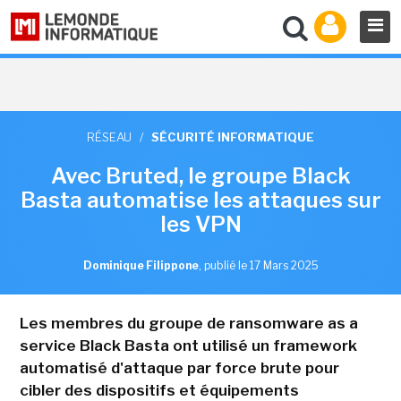
RÉSEAU
/
SÉCURITÉ INFORMATIQUE
Avec Bruted, le groupe Black
Basta automatise les attaques sur
les VPN
Dominique Filippone
,
publié le 17 Mars 2025
Les membres du groupe de ransomware as a
service Black Basta ont utilisé un framework
automatisé d'attaque par force brute pour
cibler des dispositifs et équipements