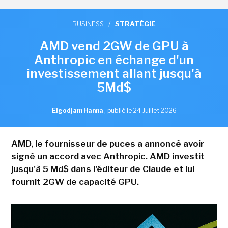
BUSINESS
/
STRATÉGIE
AMD vend 2GW de GPU à
Anthropic en échange d'un
investissement allant jusqu'à
5Md$
Elgodjam Hanna
,
publié le 24 Juillet 2026
AMD, le fournisseur de puces a annoncé avoir
signé un accord avec Anthropic. AMD investit
jusqu'à 5 Md$ dans l'éditeur de Claude et lui
fournit 2GW de capacité GPU.