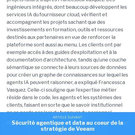
ingénieurs intégrés, dont beaucoup développent les
services IA du fournisseur cloud, vérifient et
accompagnent les projets sachant que des
investissements en formation, outils et ressources
destinés aux partenaires en vue de renforcer la
plateforme sont aussi au menu. Les clients ont par
exemple accès à des guides d’exploitation et à la
documentation d’architecture, tandis qu’une couche
sémantique se connecte à leurs sources de données
pour créer un graphe de connaissances sur lequel les
agents IA peuvent raisonner, a expliqué Francessca
Vasquez. Celle-ci souligne que l’expertise métier
réside dans le code, les agents et les systèmes des
clients, faisant en sorte que le savoir institutionnel
ne se perde pas lors du turnover du personnel.
ARTICLE SUIVANT
ARTICLE SUIVANT
Sachant que ces outils de sécurité assurent
AWS et Microsoft chassent sur les terres des
Sécurité agentique et data au coeur de la
également une isolation matérielle et un
stratégie de Veeam
intégrateurs