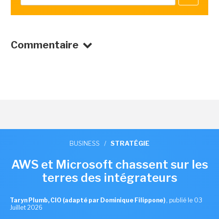
Commentaire
BUSINESS
/
STRATÉGIE
AWS et Microsoft chassent sur les
terres des intégrateurs
Taryn Plumb, CIO (adapté par Dominique Filippone)
,
publié le 03
Juillet 2026