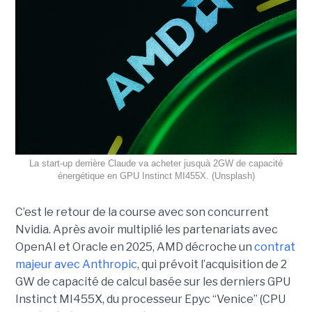
La start-up derrière Claude va acheter jusquà 2GW de capacité
énergétique en GPU Instinct MI455X. (Unsplash)
C’est le retour de la course avec son concurrent
Nvidia.
Après avoir multiplié les partenariats avec
OpenAI et Oracle en 2025, AMD décroche un
contrat
majeur avec Anthropic
, qui prévoit l’acquisition de 2
GW de capacité de calcul basée sur les derniers GPU
Instinct MI455X, du
processeur
Epyc
“Venice” (CPU