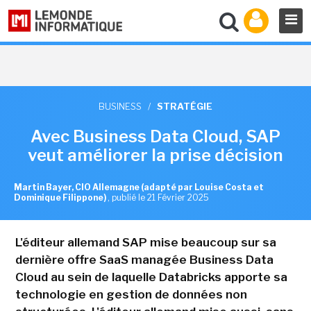
BUSINESS
/
STRATÉGIE
Avec Business Data Cloud, SAP
veut améliorer la prise décision
Martin Bayer, CIO Allemagne (adapté par Louise Costa et
Dominique Filippone)
,
publié le 21 Février 2025
L'éditeur allemand SAP mise beaucoup sur sa
dernière offre SaaS managée Business Data
Cloud au sein de laquelle Databricks apporte sa
technologie en gestion de données non