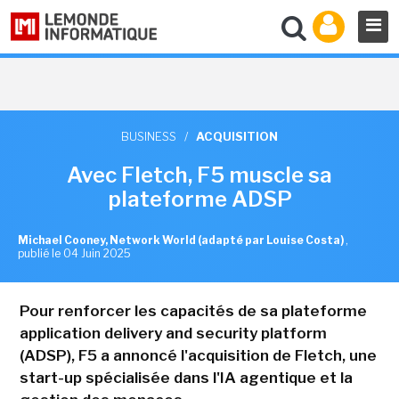
BUSINESS
/
ACQUISITION
Avec Fletch, F5 muscle sa
plateforme ADSP
Michael Cooney, Network World (adapté par Louise Costa)
,
publié le 04 Juin 2025
Pour renforcer les capacités de sa plateforme
application delivery and security platform
(ADSP), F5 a annoncé l'acquisition de Fletch, une
start-up spécialisée dans l'IA agentique et la