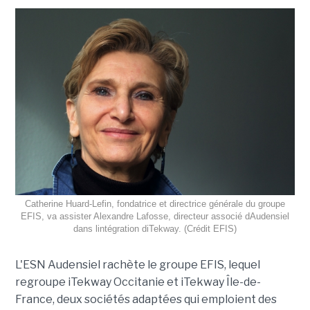
Catherine Huard-Lefin, fondatrice et directrice générale du groupe
EFIS, va assister Alexandre Lafosse, directeur associé dAudensiel
dans lintégration diTekway. (Crédit EFIS)
L'ESN Audensiel rachète le groupe EFIS, lequel
regroupe iTekway Occitanie et iTekway Île-de-
France, deux sociétés adaptées qui emploient des