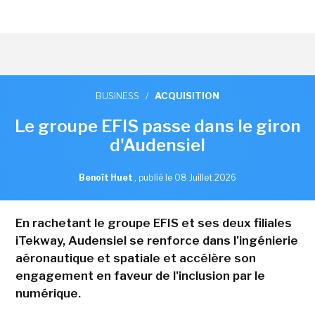
BUSINESS
/
ACQUISITION
Le groupe EFIS passe dans le giron
d'Audensiel
Benoît Huet
,
publié le 08 Juillet 2026
En rachetant le groupe EFIS et ses deux filiales
iTekway, Audensiel se renforce dans l'ingénierie
aéronautique et spatiale et accélère son
engagement en faveur de l'inclusion par le
numérique.