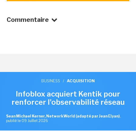
Commentaire
BUSINESS
/
ACQUISITION
Infoblox acquiert Kentik pour
renforcer l'observabilité réseau
Sean Michael Kerner, NetworkWorld (adapté par Jean Elyan)
,
publié le 09 Juillet 2026