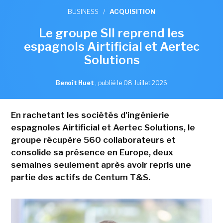
BUSINESS
/
ACQUISITION
Le groupe SII reprend les
espagnols Airtificial et Aertec
Solutions
Benoît Huet
,
publié le 08 Juillet 2026
En rachetant les sociétés d'ingénierie
espagnoles Airtificial et Aertec Solutions, le
groupe récupère 560 collaborateurs et
consolide sa présence en Europe, deux
semaines seulement après avoir repris une
partie des actifs de Centum T&S.