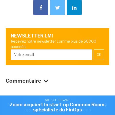
NEWSLETTER LMI
Recevez notre newsletter comme plus de 50000
abonnés
OK
Commentaire
ARTICLE SUIVANT
ARTICLE SUIVANT
Nexpublica s'offre Wikit pour injecter de l'IA
Zoom acquiert la start-up Common Room,
agentique dans ses solutions
spécialiste du FinOps