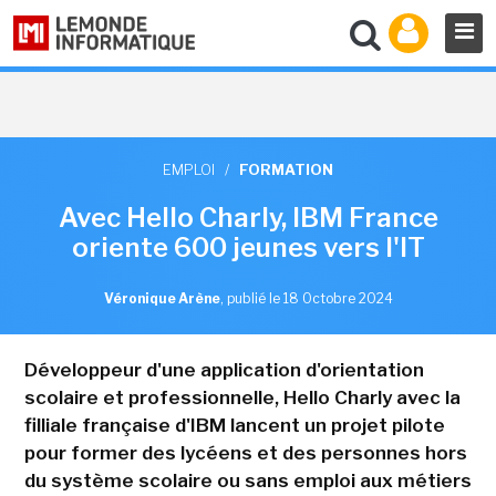
EMPLOI
/
FORMATION
Avec Hello Charly, IBM France
oriente 600 jeunes vers l'IT
Véronique Arène
,
publié le 18 Octobre 2024
Développeur d'une application d'orientation
scolaire et professionnelle, Hello Charly avec la
filliale française d'IBM lancent un projet pilote
pour former des lycéens et des personnes hors
du système scolaire ou sans emploi aux métiers