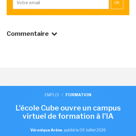
OK
Commentaire
EMPLOI
/
FORMATION
L'école Cube ouvre un campus
virtuel de formation à l'IA
Véronique Arène
,
publié le 09 Juillet 2026