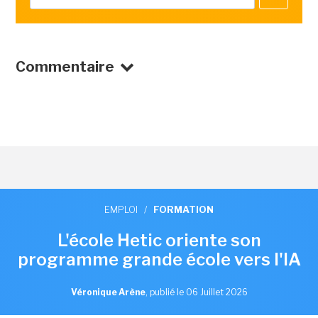
Commentaire
EMPLOI
/
FORMATION
L'école Hetic oriente son
programme grande école vers l'IA
Véronique Arène
,
publié le 06 Juillet 2026