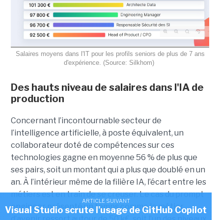
Salaires moyens dans l'IT pour les profils seniors de plus de 7 ans
d'expérience. (Source: Silkhom)
Des hauts niveau de salaires dans l'IA de
production
Concernant l’incontournable secteur de
l’intelligence artificielle, à poste équivalent, un
collaborateur doté de compétences sur ces
technologies gagne en moyenne 56 % de plus que
ses pairs, soit un montant qui a plus que doublé en un
an. À l’intérieur même de la filière IA, l’écart entre les
métiers est en train de se creuser. Le cas du prompt
ARTICLE SUIVANT
engineer présenté un temps comme le métier
Visual Studio scrute l'usage de GitHub Copilot
d’avenir ressort autour de 50 k€, soit l’un des niveaux