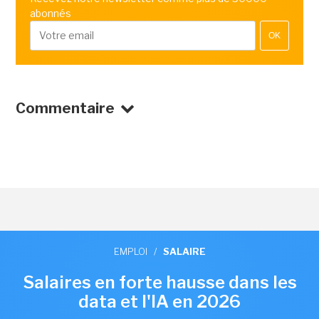
abonnés
OK
Commentaire
EMPLOI
/
SALAIRE
Salaires en forte hausse dans les
data et l'IA en 2026