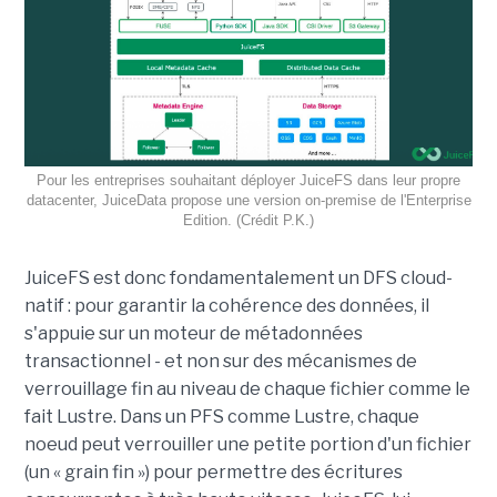
Pour les entreprises souhaitant déployer JuiceFS dans leur propre
datacenter, JuiceData propose une version on-premise de l'Enterprise
Edition. (Crédit P.K.)
JuiceFS est donc fondamentalement un DFS cloud-
natif : pour garantir la cohérence des données, il
s'appuie sur un moteur de métadonnées
transactionnel - et non sur des mécanismes de
verrouillage fin au niveau de chaque fichier comme le
fait Lustre. Dans un PFS comme Lustre, chaque
noeud peut verrouiller une petite portion d'un fichier
(un « grain fin ») pour permettre des écritures