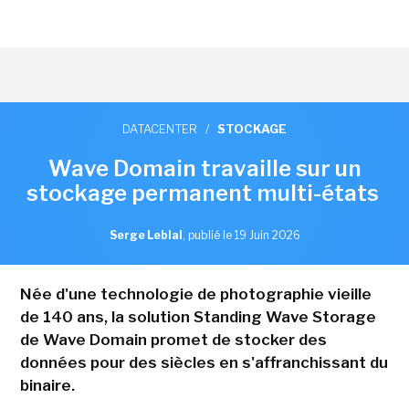
DATACENTER
/
STOCKAGE
Wave Domain travaille sur un
stockage permanent multi-états
Serge Leblal
,
publié le 19 Juin 2026
Née d'une technologie de photographie vieille
de 140 ans, la solution Standing Wave Storage
de Wave Domain promet de stocker des
données pour des siècles en s'affranchissant du
binaire.