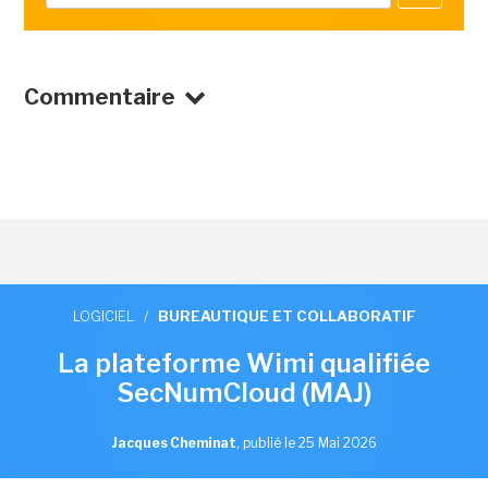
Commentaire
LOGICIEL
/
BUREAUTIQUE ET COLLABORATIF
La plateforme Wimi qualifiée
SecNumCloud (MAJ)
Jacques Cheminat
,
publié le 25 Mai 2026