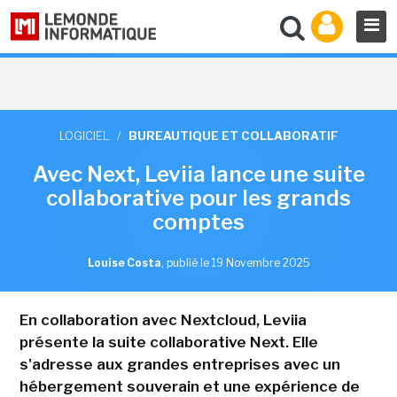
LOGICIEL
/
BUREAUTIQUE ET COLLABORATIF
Avec Next, Leviia lance une suite
collaborative pour les grands
comptes
Louise Costa
,
publié le 19 Novembre 2025
En collaboration avec Nextcloud, Leviia
présente la suite collaborative Next. Elle
s'adresse aux grandes entreprises avec un
hébergement souverain et une expérience de