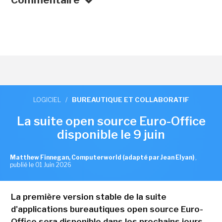
Commentaire
LOGICIEL
/
BUREAUTIQUE ET COLLABORATIF
La suite open source Euro-Office
disponible le 9 juin
Matthew Finnegan, Computerworld (adapté par Jean Elyan)
,
publié le 01 Juin 2026
La première version stable de la suite
d'applications bureautiques open source Euro-
Office sera disponible dans les prochains jours.