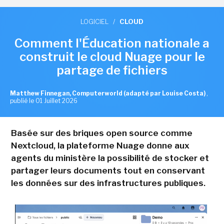
LOGICIEL
/
CLOUD
Comment l'Éducation nationale a
construit le cloud Nuage pour le
partage de fichiers
Matthew Finnegan, Computerworld (adapté par Louise Costa)
,
publié le 01 Juillet 2026
Basée sur des briques open source comme
Nextcloud, la plateforme Nuage donne aux
agents du ministère la possibilité de stocker et
partager leurs documents tout en conservant
les données sur des infrastructures publiques.