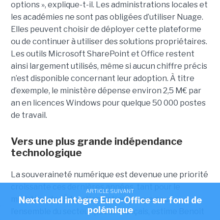
options », explique-t-il. Les administrations locales et
les académies ne sont pas obligées d’utiliser Nuage.
Elles peuvent choisir de déployer cette plateforme
ou de continuer à utiliser des solutions propriétaires.
Les outils Microsoft SharePoint et Office restent
ainsi largement utilisés, même si aucun chiffre précis
n’est disponible concernant leur adoption. À titre
d’exemple, le ministère dépense environ 2,5 M€ par
an en licences Windows pour quelque 50 000 postes
de travail.
Vers une plus grande indépendance
technologique
La souveraineté numérique est devenue une priorité
croissante ces dernières années, tant pour le
ARTICLE SUIVANT
ministère de l’Éducation nationale que pour
Nextcloud intègre Euro-Office sur fond de
polémique
l’ensemble du secteur public français, estime Benoit