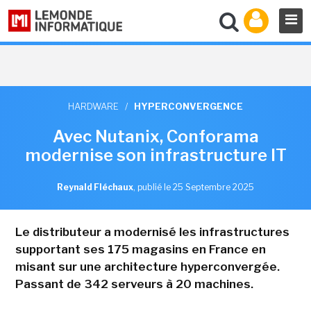
HARDWARE
/
HYPERCONVERGENCE
Avec Nutanix, Conforama
modernise son infrastructure IT
Reynald Fléchaux
,
publié le 25 Septembre 2025
Le distributeur a modernisé les infrastructures
supportant ses 175 magasins en France en
misant sur une architecture hyperconvergée.
Passant de 342 serveurs à 20 machines.