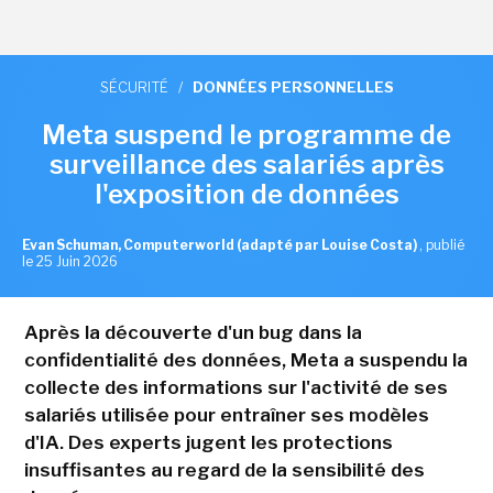
SÉCURITÉ
/
DONNÉES PERSONNELLES
Meta suspend le programme de
surveillance des salariés après
l'exposition de données
Evan Schuman, Computerworld (adapté par Louise Costa)
,
publié
le 25 Juin 2026
Après la découverte d'un bug dans la
confidentialité des données, Meta a suspendu la
collecte des informations sur l'activité de ses
salariés utilisée pour entraîner ses modèles
d'IA. Des experts jugent les protections
insuffisantes au regard de la sensibilité des