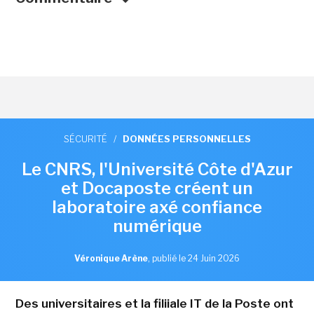
SÉCURITÉ
/
DONNÉES PERSONNELLES
Le CNRS, l'Université Côte d'Azur
et Docaposte créent un
laboratoire axé confiance
numérique
Véronique Arène
,
publié le 24 Juin 2026
Des universitaires et la filiiale IT de la Poste ont