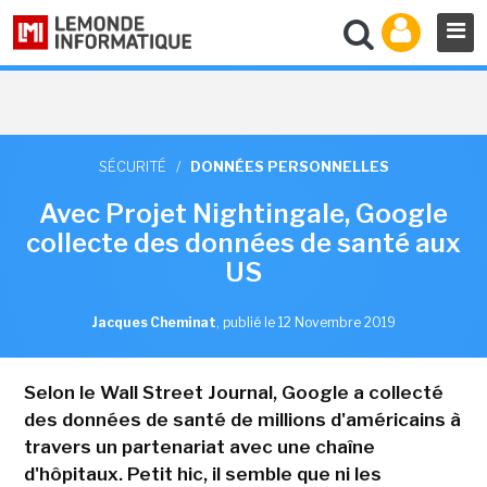
SÉCURITÉ
/
DONNÉES PERSONNELLES
Avec Projet Nightingale, Google
collecte des données de santé aux
US
Jacques Cheminat
,
publié le 12 Novembre 2019
Selon le Wall Street Journal, Google a collecté
des données de santé de millions d'américains à
travers un partenariat avec une chaîne
d'hôpitaux. Petit hic, il semble que ni les