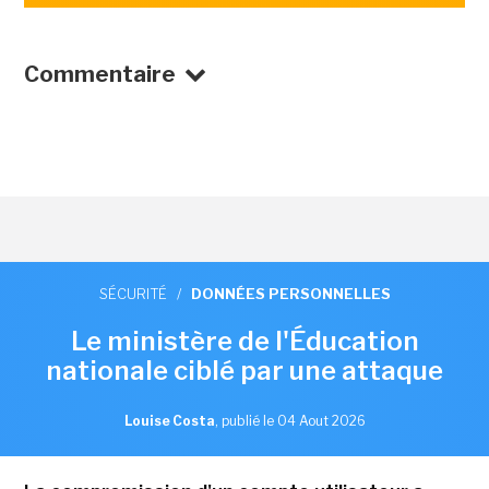
Commentaire
SÉCURITÉ
/
DONNÉES PERSONNELLES
Le ministère de l'Éducation
nationale ciblé par une attaque
Louise Costa
,
publié le 04 Aout 2026