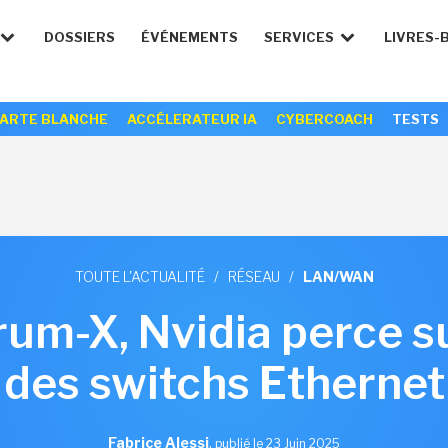
DOSSIERS
ÉVÉNEMENTS
SERVICES
LIVRES-
ARTE BLANCHE
ACCÉLERATEUR IA
CYBERCOACH
TESTS
TOUTE L'ACTUALITÉ
/
RÉSEAU
/
LAN/WAN
um-X, Nvidia perce s
des switchs Ethernet
Fabrice Alessi
,
publié le 23 Juin 2025