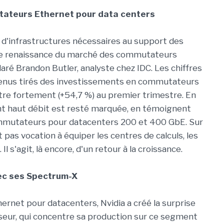
ateurs Ethernet pour data centers
 d'infrastructures nécessaires au support des
it une renaissance du marché des commutateurs
claré Brandon Butler, analyste chez IDC. Les chiffres
evenus tirés des investissements en commutateurs
tre fortement (+54,7 %) au premier trimestre. En
nt haut débit est resté marquée, en témoignent
ommutateurs pour datacenters 200 et 400 GbE. Sur
as vocation à équiper les centres de calculs, les
 s'agit, là encore, d'un retour à la croissance.
ec ses Spectrum-X
net pour datacenters, Nvidia a créé la surprise
seur, qui concentre sa production sur ce segment