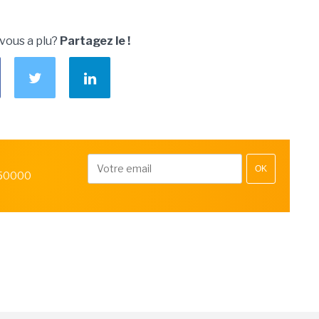
 vous a plu?
Partagez le !
OK
 50000