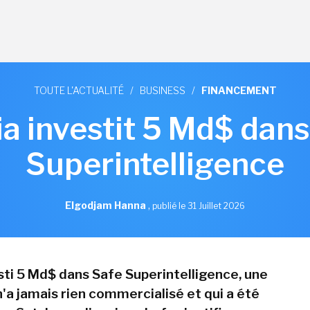
TOUTE L'ACTUALITÉ
/
BUSINESS
/
FINANCEMENT
ia investit 5 Md$ dans
Superintelligence
Elgodjam Hanna
,
publié le 31 Juillet 2026
esti 5 Md$ dans Safe Superintelligence, une
n'a jamais rien commercialisé et qui a été