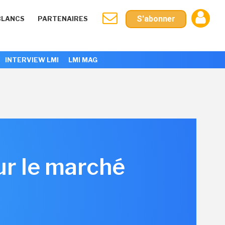
S'abonner
BLANCS
PARTENAIRES
INTERVIEW LMI
LMI MAG
ur le marché