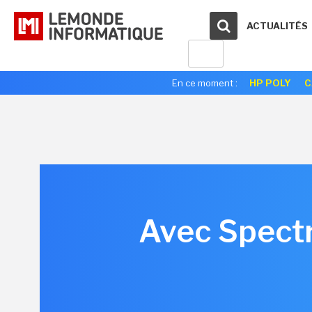
ACTUALITÉS
En ce moment :
HP POLY
C
Avec Spectr