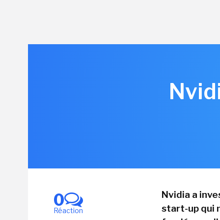
Nvid
Nvidia a inv
0
start-up qui 
Réaction