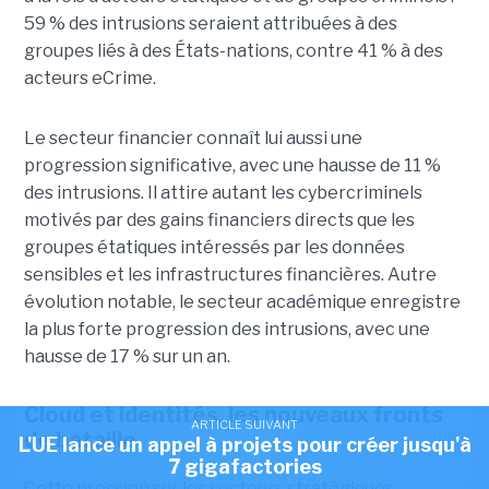
59 % des intrusions seraient attribuées à des
groupes liés à des États-nations, contre 41 % à des
acteurs eCrime.
Le secteur financier connaît lui aussi une
progression significative, avec une hausse de 11 %
des intrusions. Il attire autant les cybercriminels
motivés par des gains financiers directs que les
groupes étatiques intéressés par les données
sensibles et les infrastructures financières. Autre
évolution notable, le secteur académique enregistre
la plus forte progression des intrusions, avec une
hausse de 17 % sur un an.
Cloud et identités, les nouveaux fronts
ARTICLE SUIVANT
de bataille
L'UE lance un appel à projets pour créer jusqu'à
7 gigafactories
Cette pression sur les secteurs stratégiques