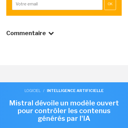
OK
Commentaire
LOGICIEL
/
INTELLIGENCE ARTIFICIELLE
Mistral dévoile un modèle ouvert
pour contrôler les contenus
générés par l'IA