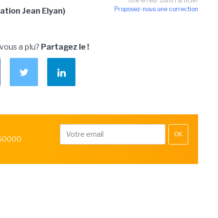
Une erreur dans l'article?
Proposez-nous une correction
ation Jean Elyan)
 vous a plu?
Partagez le !
OK
 50000