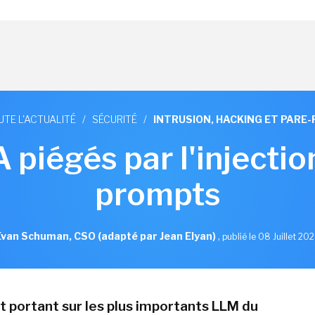
UTE L'ACTUALITÉ
/
SÉCURITÉ
/
INTRUSION, HACKING ET PARE-
 piégés par l'injectio
prompts
Evan Schuman, CSO (adapté par Jean Elyan)
,
publié le 08 Juillet 20
st portant sur les plus importants LLM du