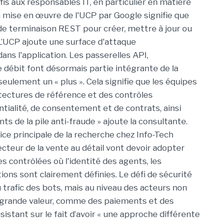
éfis aux responsables IT, en particulier en matière
a mise en œuvre de l'UCP par Google signifie que
 de terminaison REST pour créer, mettre à jour ou
L’UCP ajoute une surface d'attaque
s l'application. Les passerelles API,
e débit font désormais partie intégrante de la
eulement un « plus ». Cela signifie que les équipes
tectures de référence et des contrôles
ntialité, de consentement et de contrats, ainsi
s de la pile anti-fraude » ajoute la consultante.
rice principale de la recherche chez Info-Tech
cteur de la vente au détail vont devoir adopter
s contrôlées où l'identité des agents, les
ions sont clairement définies. Le défi de sécurité
 trafic des bots, mais au niveau des acteurs non
 grande valeur, comme des paiements et des
nsistant sur le fait d’avoir « une approche différente