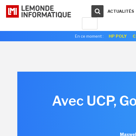
ACTUALITÉS
En ce moment :
HP POLY
C
Avec UCP, Goo
Maxwel