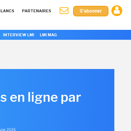
S'abonner
BLANCS
PARTENAIRES
INTERVIEW LMI
LMI MAG
s en ligne par
nvier 2026