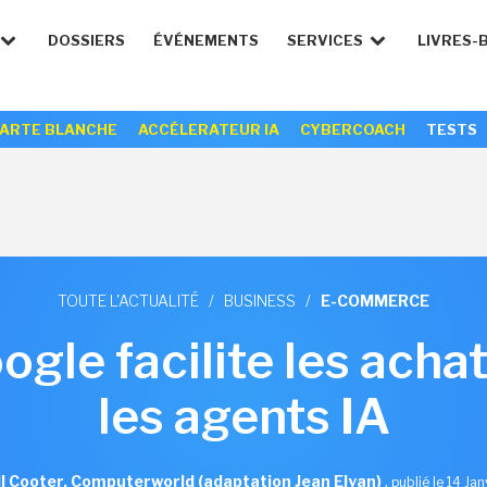
DOSSIERS
ÉVÉNEMENTS
SERVICES
LIVRES-
ARTE BLANCHE
ACCÉLERATEUR IA
CYBERCOACH
TESTS
TOUTE L'ACTUALITÉ
/
BUSINESS
/
E-COMMERCE
gle facilite les achat
les agents IA
l Cooter, Computerworld (adaptation Jean Elyan)
,
publié le 14 Ja