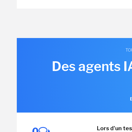
TO
Des agents IA
Lors d'un te
0