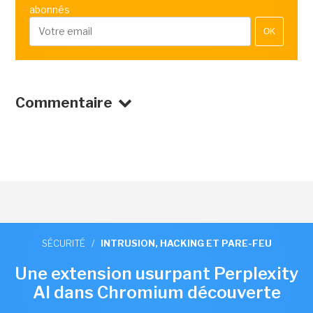
abonnés
OK
Commentaire
SÉCURITÉ
/
INTRUSION, HACKING ET PARE-FEU
Une extension usurpant Perplexity
AI dans Chromium découverte