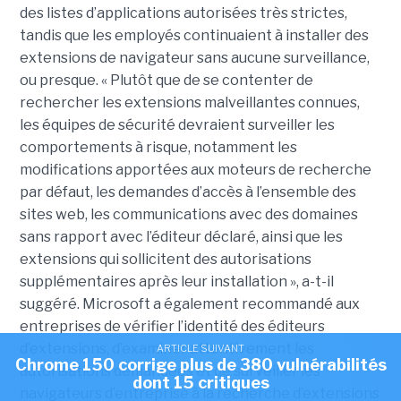
des listes d’applications autorisées très strictes,
tandis que les employés continuaient à installer des
extensions de navigateur sans aucune surveillance,
ou presque. « Plutôt que de se contenter de
rechercher les extensions malveillantes connues,
les équipes de sécurité devraient surveiller les
comportements à risque, notamment les
modifications apportées aux moteurs de recherche
par défaut, les demandes d’accès à l’ensemble des
sites web, les communications avec des domaines
sans rapport avec l’éditeur déclaré, ainsi que les
extensions qui sollicitent des autorisations
supplémentaires après leur installation », a-t-il
suggéré. Microsoft a également recommandé aux
entreprises de vérifier l’identité des éditeurs
d’extensions, d’examiner attentivement les
ARTICLE SUIVANT
Chrome 150 corrige plus de 380 vulnérabilités
autorisations demandées et de surveiller les
dont 15 critiques
navigateurs d’entreprise à la recherche d’extensions