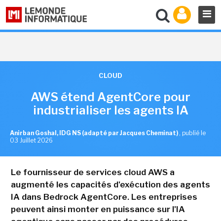
CLOUD
AWS étend AgentCore pour
industrialiser les agents IA
Anirban Goshal, IDG NS (adapté par Jacques Cheminat)
,
publié le
03 Juillet 2026
Le fournisseur de services cloud AWS a
augmenté les capacités d'exécution des agents
IA dans Bedrock AgentCore. Les entreprises
peuvent ainsi monter en puissance sur l'IA