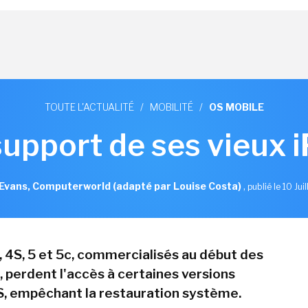
TOUTE L'ACTUALITÉ
/
MOBILITÉ
/
OS MOBILE
support de ses vieux 
Evans, Computerworld (adapté par Louise Costa)
,
publié le 10 Jui
, 4S, 5 et 5c, commercialisés au début des
 perdent l'accès à certaines versions
S, empêchant la restauration système.