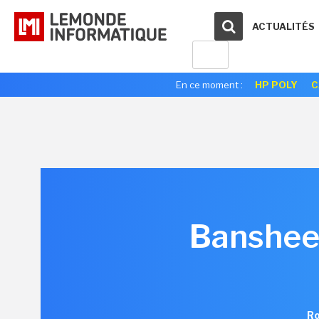
ACTUALITÉS
En ce moment :
HP POLY
C
Banshee 
Ro