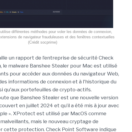
utilise différentes méthodes pour voler les données de connexion,
tensions de navigateur frauduleuses et des fenêtres contextuelles
(Crédit socprime)
lle un rapport de l’entreprise de sécurité Check
, le malware Banshee Stealer pour Mac est utilisé
ants pour accéder aux données du navigateur Web,
s informations de connexion et à l'historique du
si qu'aux portefeuilles de crypto-actifs.
joute que Banshee Stealer est une nouvelle version
uvert en juillet 2024 et qu’il a été mis à jour avec
pple ». XProtect est utilisé par MacOS comme
 malveillants, mais le nouveau cryptage de
r cette protection. Check Point Software indique