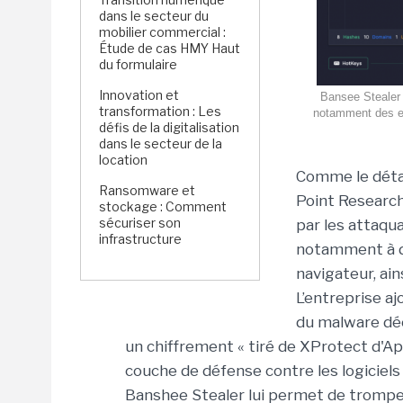
dans le secteur du
mobilier commercial :
Étude de cas HMY Haut
du formulaire
Innovation et
Bansee Stealer 
transformation : Les
notamment des ex
défis de la digitalisation
dans le secteur de la
location
Comme le détai
Ransomware et
Point Research
stockage : Comment
sécuriser son
par les attaqu
infrastructure
notamment à de
navigateur, ain
L’entreprise a
du malware déco
un chiffrement « tiré de XProtect d'A
couche de défense contre les logiciels
Banshee Stealer lui permet de trompe