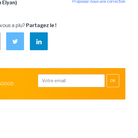
Proposez-nous une correction
 Elyan)
 vous a plu?
Partagez le !
OK
 50000