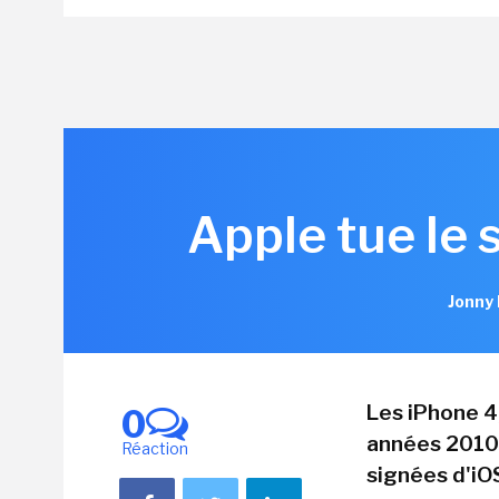
Apple tue le 
Jonny 
Les iPhone 4
0
années 2010,
Réaction
signées d'iO