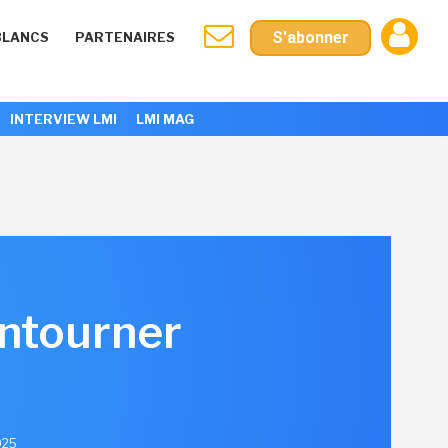
S'abonner
BLANCS
PARTENAIRES
INTERVIEW LMI
LMI MAG
ontourner
025