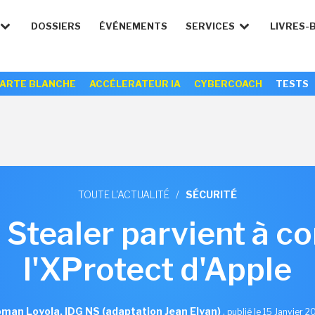
DOSSIERS
ÉVÉNEMENTS
SERVICES
LIVRES-
ARTE BLANCHE
ACCÉLERATEUR IA
CYBERCOACH
TESTS
TOUTE L'ACTUALITÉ
/
SÉCURITÉ
Stealer parvient à c
l'XProtect d'Apple
man Loyola, IDG NS (adaptation Jean Elyan)
,
publié le 15 Janvier 2