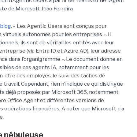
tion d’Agentic Users à partir de Teams et de l’Agent
ste de Microsoft João Ferreira.
 blog
. « Les Agentic Users sont conçus pour
virtuels autonomes pour les entreprises ». Il
ionnels, ils sont de véritables entités avec leur
’entreprise (via Entra ID et Azure AD), leur adresse
ence dans l’organigramme ». Le document donne en
sibles de ces agents IA, notamment pour les
en-être des employés, le suivi des tâches de
 travail. Cependant, rien n’indique ce qui distingue
ts déjà proposés par Microsoft 365, notamment
ore Office Agent et différentes versions de
es opérations financières. A noter que Microsoft n’a
e.
e nébuleuse