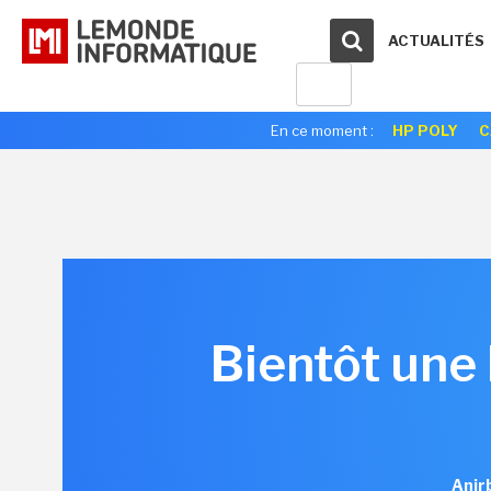
ACTUALITÉS
En ce moment :
HP POLY
C
Bientôt une 
Anir