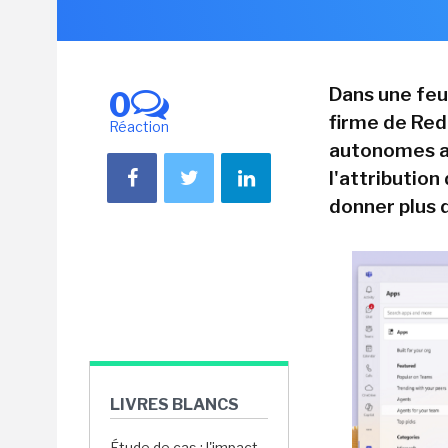
Dans une feu
0
firme de Red
Réaction
autonomes ave
l'attributio
donner plus d
LIVRES BLANCS
Étude de cas : l'impact