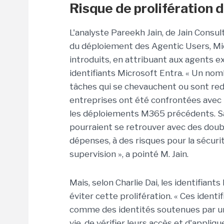
Risque de prolifération 
L'analyste Pareekh Jain, de Jain Consul
du déploiement des Agentic Users, M
introduits, en attribuant aux agents e
identifiants Microsoft Entra. « Un n
tâches qui se chevauchent ou sont redo
entreprises ont été confrontées avec l
les déploiements M365 précédents. Sa
pourraient se retrouver avec des doub
dépenses, à des risques pour la sécur
supervision », a pointé M. Jain.
Mais, selon Charlie Dai, les identifiant
éviter cette prolifération. « Ces identi
comme des identités soutenues par un 
vie, de vérifier leurs accès et d'appliq