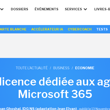
DOSSIERS
ÉVÉNEMENTS
SERVICES
LIVRES-
ARTE BLANCHE
ACCÉLERATEUR IA
CYBERCOACH
TESTS
TOUTE L'ACTUALITÉ
/
BUSINESS
/
ECONOMIE
licence dédiée aux a
Microsoft 365
ban Ghoshal, IDG NS (adaptation Jean Elyan)
,
publié le 13 Novembr