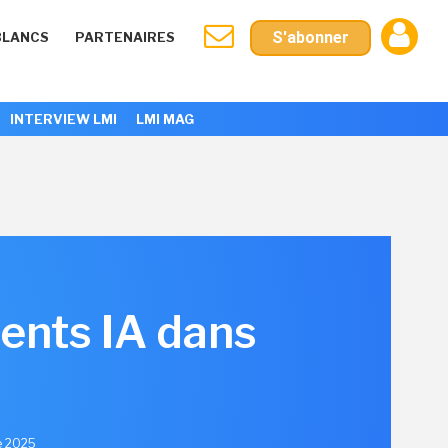
S'abonner
BLANCS
PARTENAIRES
INTERVIEW LMI
LMI MAG
gents IA dans
e 2025