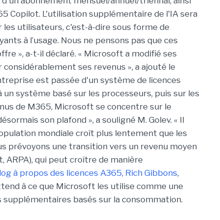
e d'un abonnement mensuel/annuel/triennal, ainsi
 Copilot. L'utilisation supplémentaire de l'IA sera
es utilisateurs, c'est-à-dire sous forme de
yants à l’usage. Nous ne pensons pas que ces
fre », a-t-il déclaré. « Microsoft a modifié ses
 considérablement ses revenus », a ajouté le
’entreprise est passée d'un système de licences
 à un système basé sur les processeurs, puis sur les
enus de M365, Microsoft se concentre sur le
ésormais son plafond », a souligné M. Golev. « Il
a population mondiale croît plus lentement que les
ous prévoyons une transition vers un revenu moyen
 ARPA), qui peut croître de manière
log à propos des licences A365, Rich Gibbons
,
'attend à ce que Microsoft les utilise comme une
s supplémentaires basés sur la consommation.