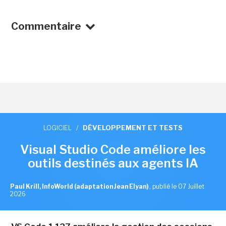
Commentaire
LOGICIEL
/
DÉVELOPPEMENT ET TESTS
Visual Studio Code améliore les
outils destinés aux agents IA
Paul Krill, InfoWorld (adaptation Jean Elyan)
,
publié le 07 Juillet
2026