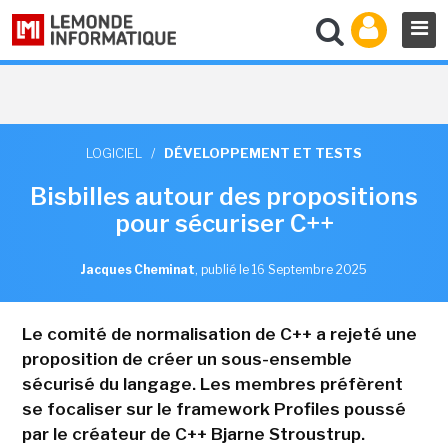
LOGICIEL
/
DÉVELOPPEMENT ET TESTS
Bisbilles autour des propositions
pour sécuriser C++
Jacques Cheminat
,
publié le 16 Septembre 2025
Le comité de normalisation de C++ a rejeté une
proposition de créer un sous-ensemble
sécurisé du langage. Les membres préfèrent
se focaliser sur le framework Profiles poussé
par le créateur de C++ Bjarne Stroustrup.