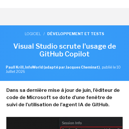
LOGICIEL
/
DÉVELOPPEMENT ET TESTS
Visual Studio scrute l'usage de
GitHub Copilot
Paull Krill, InfoWorld (adapté par Jacques Cheminat)
,
publié le 10
Juillet 2026
Dans sa dernière mise à jour de juin, l'éditeur de
code de Microsoft se dote d'une fenêtre de
suivi de l'utilisation de l'agent IA de GitHub.