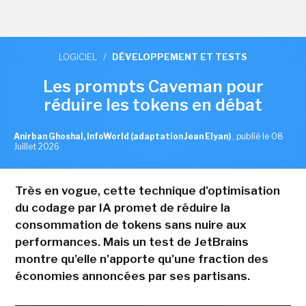
LOGICIEL
/
DÉVELOPPEMENT ET TESTS
Les prompts Caveman pour
réduire les tokens en débat
Anirban Ghoshal, InfoWorld (adaptation Jean Elyan)
,
publié le 08
Juillet 2026
Très en vogue, cette technique d'optimisation
du codage par IA promet de réduire la
consommation de tokens sans nuire aux
performances. Mais un test de JetBrains
montre qu'elle n'apporte qu'une fraction des
économies annoncées par ses partisans.