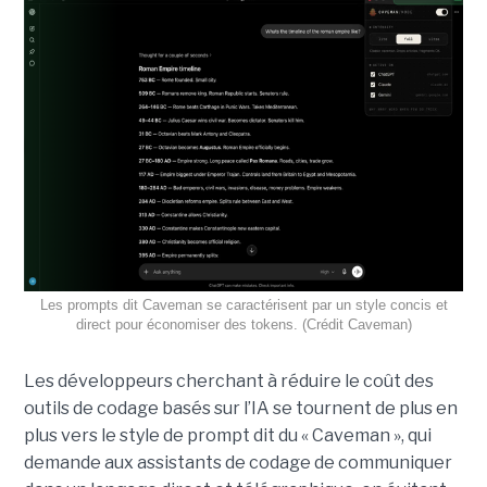
Les prompts dit Caveman se caractérisent par un style concis et
direct pour économiser des tokens. (Crédit Caveman)
Les développeurs cherchant à réduire le coût des
outils de codage basés sur l’IA se tournent de plus en
plus vers le style de prompt dit du « Caveman », qui
demande aux assistants de codage de communiquer