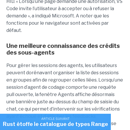
HID. « Lorsqu’une page demande une autorisation, VS
Code invite l’utilisateur à accepter ou à refuser la
demande », a indiqué Microsoft. A noter que les
fonctions pour le navigateur sont activées par
défaut.
Une meilleure connaissance des crédits
des sous-agents
Pour gérer les sessions des agents, les utilisateurs
peuvent dorénavant organiser la liste des sessions
en groupes afin de regrouper celles liées. Lorsqu’une
session d’agent de codage comporte une requête
pull ouverte, la fenêtre Agents affiche désormais
une bannière juste au-dessus du champ de saisie du
chat, ce qui permet d’intervenir sur les vérifications
ayant échoué et d’afficher les feedbacks
ARTICLE SUIVANT
d’information entrants. Chaque bannière propose
Rust étoffe le catalogue de types Range