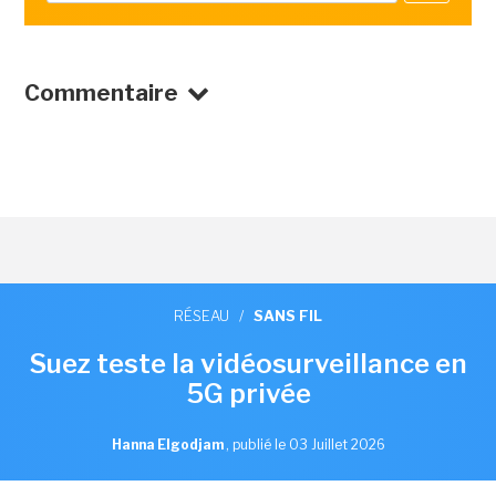
Commentaire
RÉSEAU
/
SANS FIL
Suez teste la vidéosurveillance en
5G privée
Hanna Elgodjam
,
publié le 03 Juillet 2026