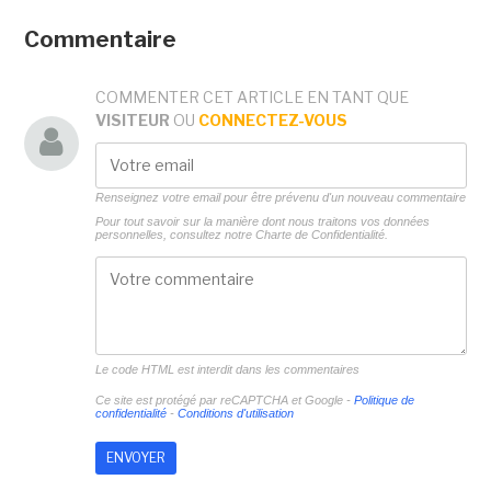
Commentaire
COMMENTER CET ARTICLE EN TANT QUE
VISITEUR
OU
CONNECTEZ-VOUS
Renseignez votre email pour être prévenu d'un nouveau commentaire
Pour tout savoir sur la manière dont nous traitons vos données
personnelles, consultez notre
Charte de Confidentialité.
Le code HTML est interdit dans les commentaires
Ce site est protégé par reCAPTCHA et Google -
Politique de
confidentialité
-
Conditions d'utilisation