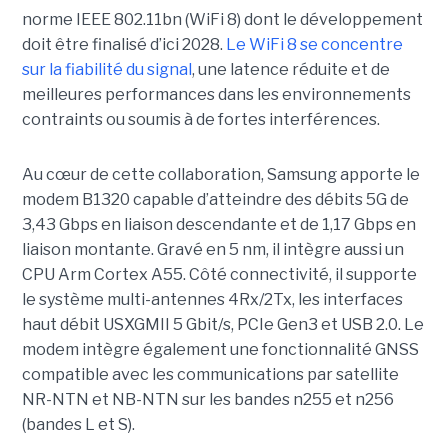
norme IEEE 802.11bn (WiFi 8) dont le développement
doit être finalisé d’ici 2028.
Le WiFi 8 se concentre
sur la fiabilité du signal
, une latence réduite et de
meilleures performances dans les environnements
contraints ou soumis à de fortes interférences.
Au cœur de cette collaboration, Samsung apporte le
modem B1320 capable d’atteindre des débits 5G de
3,43 Gbps en liaison descendante et de 1,17 Gbps en
liaison montante. Gravé en 5 nm, il intègre aussi un
CPU Arm Cortex A55. Côté connectivité, il supporte
le système multi-antennes 4Rx/2Tx, les interfaces
haut débit USXGMII 5 Gbit/s, PCIe Gen3 et USB 2.0. Le
modem intègre également une fonctionnalité GNSS
compatible avec les communications par satellite
NR-NTN et NB-NTN sur les bandes n255 et n256
(bandes L et S).