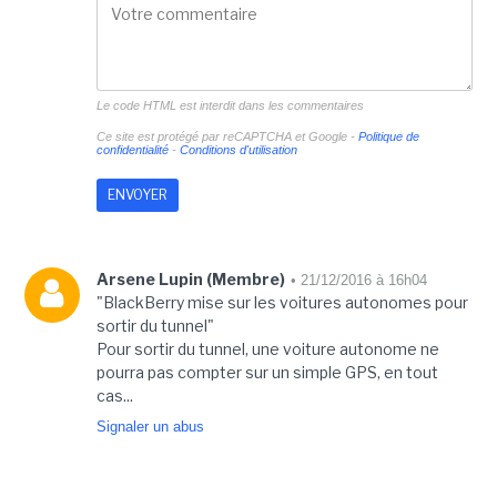
Le code HTML est interdit dans les commentaires
Ce site est protégé par reCAPTCHA et Google -
Politique de
confidentialité
-
Conditions d'utilisation
Arsene Lupin (Membre)
• 21/12/2016 à 16h04
"BlackBerry mise sur les voitures autonomes pour
sortir du tunnel"
Pour sortir du tunnel, une voiture autonome ne
pourra pas compter sur un simple GPS, en tout
cas...
Signaler un abus