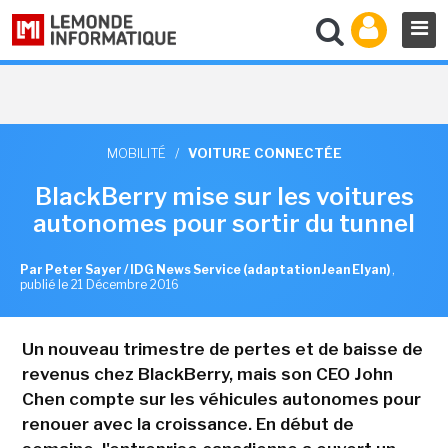
MOBILITÉ
/
VOITURE CONNECTÉE
BlackBerry mise sur les voitures
autonomes pour sortir du tunnel
Par Peter Sayer / IDG News Service (adaptation Jean Elyan)
,
publié le 21 Décembre 2016
Un nouveau trimestre de pertes et de baisse de
revenus chez BlackBerry, mais son CEO John
Chen compte sur les véhicules autonomes pour
renouer avec la croissance. En début de