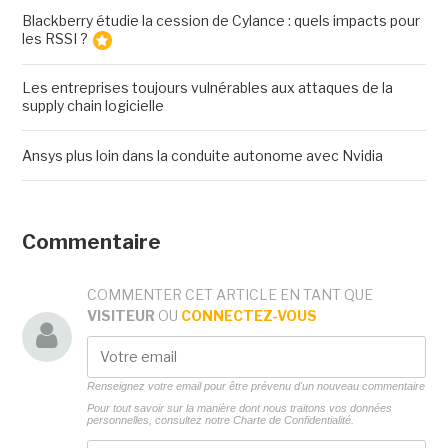
Blackberry étudie la cession de Cylance : quels impacts pour
les RSSI ?
Les entreprises toujours vulnérables aux attaques de la
supply chain logicielle
Ansys plus loin dans la conduite autonome avec Nvidia
Commentaire
COMMENTER CET ARTICLE EN TANT QUE
VISITEUR
OU
CONNECTEZ-VOUS
Renseignez votre email pour être prévenu d'un nouveau commentaire
Pour tout savoir sur la manière dont nous traitons vos données
personnelles, consultez notre
Charte de Confidentialité.