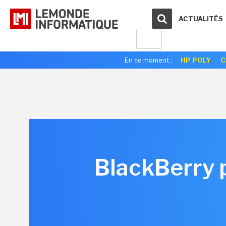
ACTUALITÉS
En ce moment :
HP POLY
C
BlackBerry p