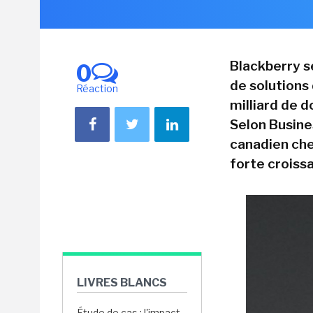
Blackberry se
0
de solutions
Réaction
milliard de do
Selon Busines
canadien cher
forte croiss
LIVRES BLANCS
Étude de cas : l'impact