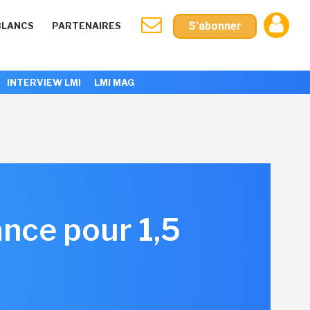
S'abonner
BLANCS
PARTENAIRES
INTERVIEW LMI
LMI MAG
ance pour 1,5