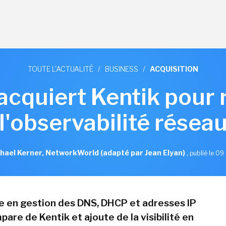
TOUTE L'ACTUALITÉ
/
BUSINESS
/
ACQUISITION
 acquiert Kentik pour 
l'observabilité résea
hael Kerner, NetworkWorld (adapté par Jean Elyan)
,
publié le 09 
te en gestion des DNS, DHCP et adresses IP
pare de Kentik et ajoute de la visibilité en