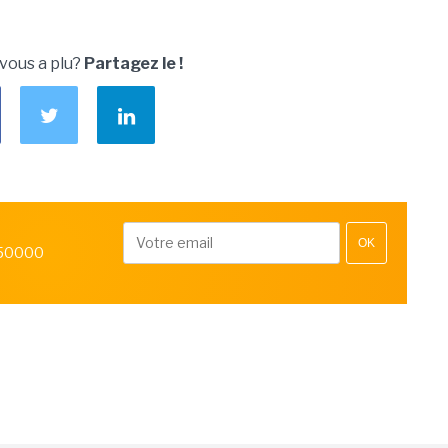
 vous a plu?
Partagez le !
OK
 50000