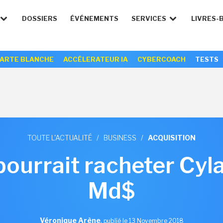
DOSSIERS
ÉVÉNEMENTS
SERVICES
LIVRES-
ARTE BLANCHE
ACCÉLERATEUR IA
CYBERCOACH
TESTS
TOUTE L'ACTUALITÉ
/
BUSINESS
/
ACQUISITION
ourrait racheter Cyl
Md$
Véronique Arène
,
publié le 13 Novembre 2018