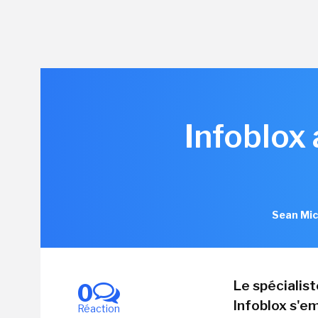
Infoblox
Sean Mic
Le spécialis
0
Infoblox s'em
Réaction