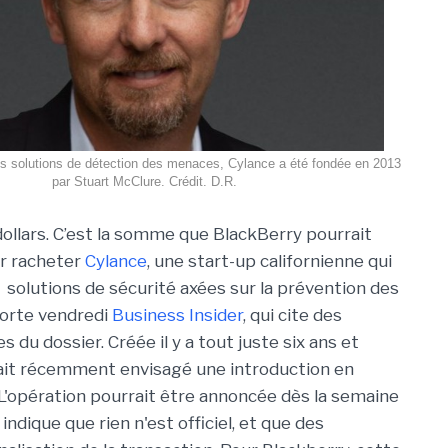
es solutions de détection des menaces, Cylance a été fondée en 2013
par Stuart McClure. Crédit. D.R.
 dollars. C’est la somme que BlackBerry pourrait
r racheter
Cylance
, une start-up californienne qui
solutions de sécurité axées sur la prévention des
orte vendredi
Business Insider
, qui cite des
s du dossier.
Créée il y a tout juste six ans et
it r
écemment envisagé une introduction en
. L'opération pourrait être annoncée dès la semaine
ndique que rien n'est officiel, et que des