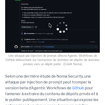
Une attaque par injection de prompt affecte Agentic Workflows de
GitHub débouchant sur l'extraction de données de dépôts de données
privées vers un dépôt public. (Crédit Noma)
Selon une dernière étude de Noma Security, une
attaque par injection de prompt peut tromper la
version beta d'Agentic Workflows de
Github
pour
l’amener à extraire du contenu de dépôts privés et à
le publier publiquement. Une situation qui expose les