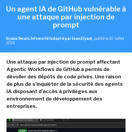
Un agent IA de GitHub vulnérable à
une attaque par injection de
prompt
Gyana Swain, Infoworld (adapté par Jean Elyan)
,
publié le 10 Juillet
2026
Une attaque par injection de prompt affectant
Agentic Workflows de GitHub a permis de
dévoiler des dépôts de code privés. Une raison
de plus de s'inquiéter de la sécurité des agents
IA disposant d'accès à privilèges aux
environnement de développement des
entreprises.