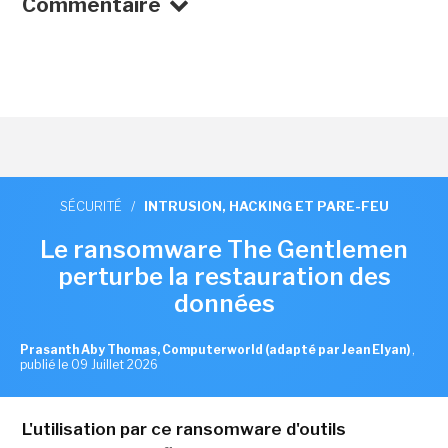
Commentaire
SÉCURITÉ
/
INTRUSION, HACKING ET PARE-FEU
Le ransomware The Gentlemen
perturbe la restauration des
données
Prasanth Aby Thomas, Computerworld (adapté par Jean Elyan)
,
publié le 09 Juillet 2026
L'utilisation par ce ransomware d'outils