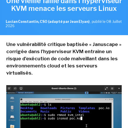
Une vieille faille dans l'hyperviseur
KVM menace les serveurs Linux
Lucian Constantin, CSO (adapté par Jean Elyan)
,
publié le 08 Juillet
2026
Une vulnérabilité critique baptisée « Januscape »
corrigée dans l'hyperviseur KVM entraîne un
risque d'exécution de code malveillant dans les
environnements cloud et les serveurs
virtualisés.