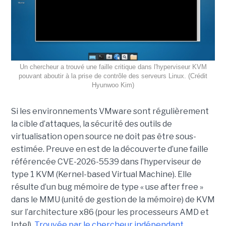
Un chercheur a trouvé une faille critique dans l'hyperviseur KVM
pouvant aboutir à la prise de contrôle des serveurs Linux. (Crédit
Hyunwoo Kim)
Si les environnements VMware sont régulièrement
la cible d’attaques, la sécurité des outils de
virtualisation open source ne doit pas être sous-
estimée. Preuve en est de la découverte d’une faille
référencée CVE-2026-5539 dans l’hyperviseur de
type 1 KVM (Kernel-based Virtual Machine). Elle
résulte d’un bug mémoire de type « use after free »
dans le MMU (unité de gestion de la mémoire) de KVM
sur l’architecture x86 (pour les processeurs AMD et
Intel).
Trouvée par le chercheur indépendant