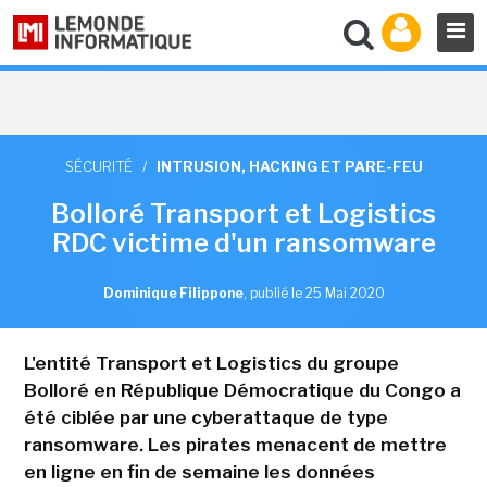
SÉCURITÉ
/
INTRUSION, HACKING ET PARE-FEU
Bolloré Transport et Logistics
RDC victime d'un ransomware
Dominique Filippone
,
publié le 25 Mai 2020
L'entité Transport et Logistics du groupe
Bolloré en République Démocratique du Congo a
été ciblée par une cyberattaque de type
ransomware. Les pirates menacent de mettre
en ligne en fin de semaine les données