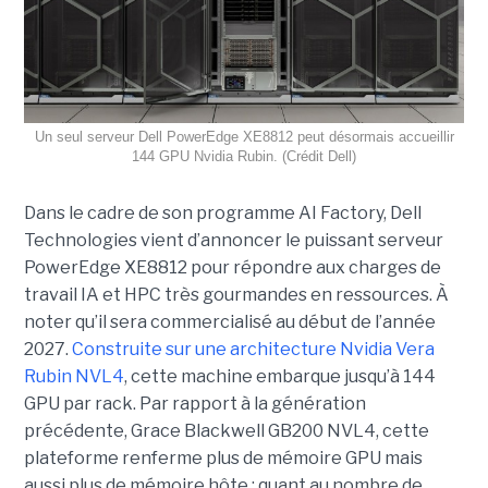
Un seul serveur Dell PowerEdge XE8812 peut désormais accueillir
144 GPU Nvidia Rubin. (Crédit Dell)
Dans le cadre de son programme AI Factory, Dell
Technologies vient d’annoncer le puissant serveur
PowerEdge XE8812 pour répondre aux charges de
travail IA et HPC très gourmandes en ressources. À
noter qu’il sera commercialisé au début de l’année
2027.
Construite sur une architecture Nvidia Vera
Rubin NVL4
, cette machine embarque jusqu’à 144
GPU par rack. Par rapport à la génération
précédente, Grace Blackwell GB200 NVL4, cette
plateforme renferme plus de mémoire GPU mais
aussi plus de mémoire hôte ; quant au nombre de