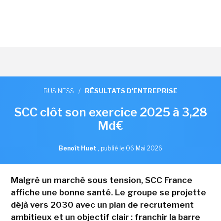
BUSINESS
/
RÉSULTATS D'ENTREPRISE
SCC clôt son exercice 2025 à 3,28
Md€
Benoît Huet
,
publié le 06 Mai 2026
Malgré un marché sous tension, SCC France
affiche une bonne santé. Le groupe se projette
déjà vers 2030 avec un plan de recrutement
ambitieux et un objectif clair : franchir la barre