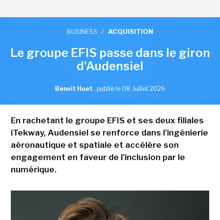
BUSINESS
/
ACQUISITION
Le groupe EFIS passe dans le giron
d'Audensiel
Benoît Huet
,
publié le 08 Juillet 2026
En rachetant le groupe EFIS et ses deux filiales
iTekway, Audensiel se renforce dans l'ingénierie
aéronautique et spatiale et accélère son
engagement en faveur de l'inclusion par le
numérique.