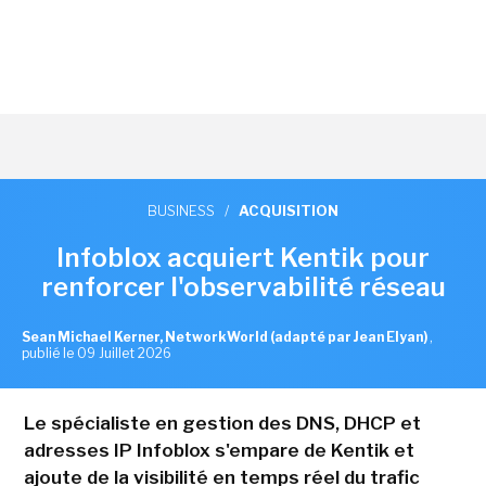
BUSINESS
/
ACQUISITION
Infoblox acquiert Kentik pour
renforcer l'observabilité réseau
Sean Michael Kerner, NetworkWorld (adapté par Jean Elyan)
,
publié le 09 Juillet 2026
Le spécialiste en gestion des DNS, DHCP et
adresses IP Infoblox s'empare de Kentik et
ajoute de la visibilité en temps réel du trafic