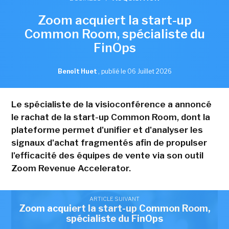
Zoom acquiert la start-up
Common Room, spécialiste du
FinOps
Benoît Huet
,
publié le 06 Juillet 2026
Le spécialiste de la visioconférence a annoncé
le rachat de la start-up Common Room, dont la
plateforme permet d'unifier et d'analyser les
signaux d'achat fragmentés afin de propulser
l'efficacité des équipes de vente via son outil
Zoom Revenue Accelerator.
ARTICLE SUIVANT
Zoom acquiert la start-up Common Room,
spécialiste du FinOps