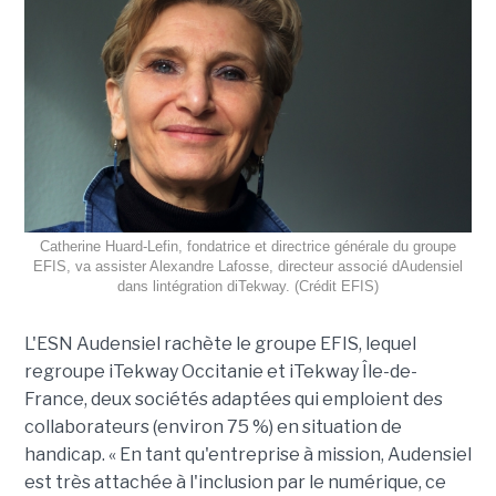
Catherine Huard-Lefin, fondatrice et directrice générale du groupe
EFIS, va assister Alexandre Lafosse, directeur associé dAudensiel
dans lintégration diTekway. (Crédit EFIS)
L'ESN Audensiel rachète le groupe EFIS, lequel
regroupe iTekway Occitanie et iTekway Île-de-
France, deux sociétés adaptées qui emploient des
collaborateurs (environ 75 %) en situation de
handicap. « En tant qu'entreprise à mission, Audensiel
est très attachée à l'inclusion par le numérique, ce