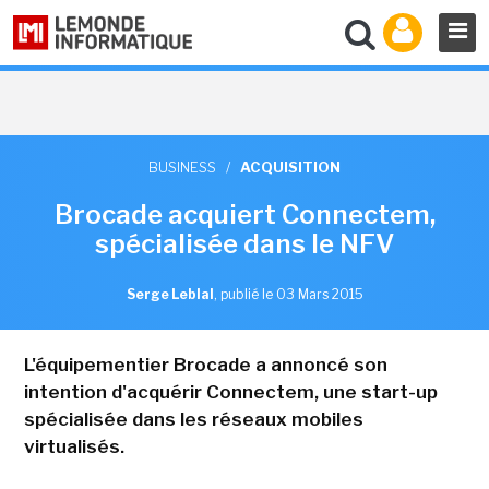
BUSINESS
/
ACQUISITION
Brocade acquiert Connectem,
spécialisée dans le NFV
Serge Leblal
,
publié le 03 Mars 2015
L'équipementier Brocade a annoncé son
intention d'acquérir Connectem, une start-up
spécialisée dans les réseaux mobiles
virtualisés.