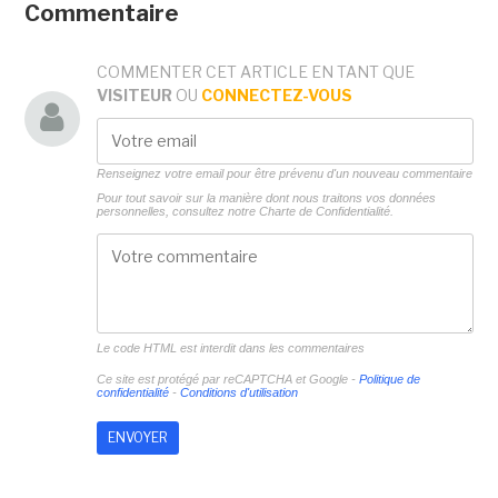
Commentaire
COMMENTER CET ARTICLE EN TANT QUE
VISITEUR
OU
CONNECTEZ-VOUS
Renseignez votre email pour être prévenu d'un nouveau commentaire
Pour tout savoir sur la manière dont nous traitons vos données
personnelles, consultez notre
Charte de Confidentialité.
Le code HTML est interdit dans les commentaires
Ce site est protégé par reCAPTCHA et Google -
Politique de
confidentialité
-
Conditions d'utilisation