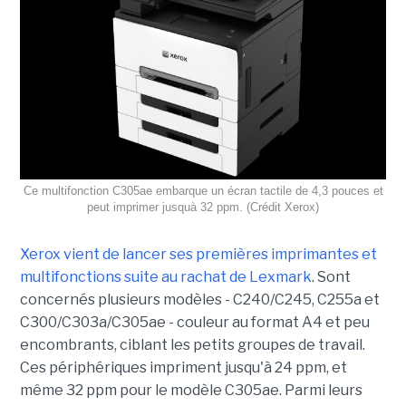
Ce multifonction C305ae embarque un écran tactile de 4,3 pouces et
peut imprimer jusquà 32 ppm. (Crédit Xerox)
Xerox vient de lancer ses premières imprimantes et
multifonctions suite au rachat de Lexmark
. Sont
concernés plusieurs modèles - C240/C245, C255a et
C300/C303a/C305ae - couleur au format A4 et peu
encombrants, ciblant les petits groupes de travail.
Ces périphériques impriment jusqu'à 24 ppm, et
même 32 ppm pour le modèle C305ae. Parmi leurs