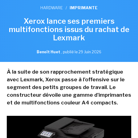
HARDWARE
/
IMPRIMANTE
Xerox lance ses premiers
multifonctions issus du rachat de
Lexmark
Benoît Huet
,
publié le 29 Juin 2026
À la suite de son rapprochement stratégique
avec Lexmark, Xerox passe à l'offensive sur le
segment des petits groupes de travail. Le
constructeur dévoile une gamme d'imprimantes
et de multifonctions couleur A4 compacts.