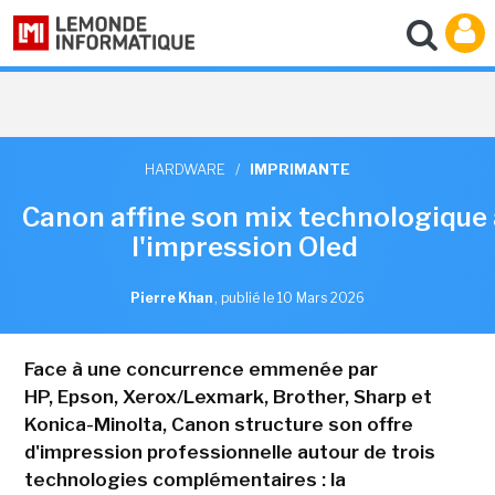
HARDWARE
/
IMPRIMANTE
Canon affine son mix technologique
l'impression Oled
Pierre Khan
,
publié le 10 Mars 2026
Face à une concurrence emmenée par
HP, Epson, Xerox/Lexmark, Brother, Sharp et
Konica-Minolta, Canon structure son offre
d'impression professionnelle autour de trois
technologies complémentaires : la