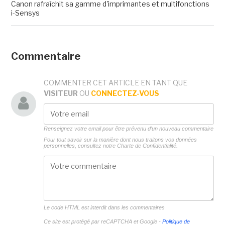
Canon rafraîchit sa gamme d'imprimantes et multifonctions
i-Sensys
Commentaire
COMMENTER CET ARTICLE EN TANT QUE
VISITEUR
OU
CONNECTEZ-VOUS
Renseignez votre email pour être prévenu d'un nouveau commentaire
Pour tout savoir sur la manière dont nous traitons vos données
personnelles, consultez notre
Charte de Confidentialité.
Le code HTML est interdit dans les commentaires
Ce site est protégé par reCAPTCHA et Google -
Politique de