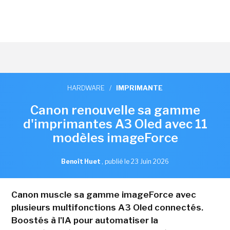
HARDWARE
/
IMPRIMANTE
Canon renouvelle sa gamme
d'imprimantes A3 Oled avec 11
modèles imageForce
Benoît Huet
,
publié le 23 Juin 2026
Canon muscle sa gamme imageForce avec
plusieurs multifonctions A3 Oled connectés.
Boostés à l'IA pour automatiser la