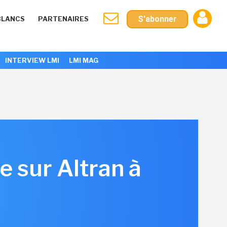
S'abonner
BLANCS
PARTENAIRES
INTERVIEW LMI
LMI MAG
 sur Altran à