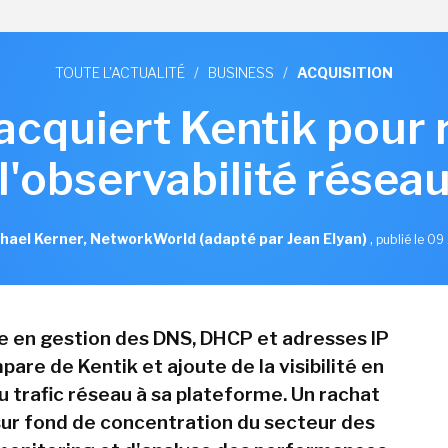
TOUTE L'ACTUALITÉ
/
BUSINESS
/
ACQUISITION
 acquiert Kentik pour 
l'observabilité résea
hael Kerner, NetworkWorld (adapté par Jean Elyan)
,
publié le 09 
te en gestion des DNS, DHCP et adresses IP
pare de Kentik et ajoute de la visibilité en
u trafic réseau à sa plateforme. Un rachat
 sur fond de concentration du secteur des