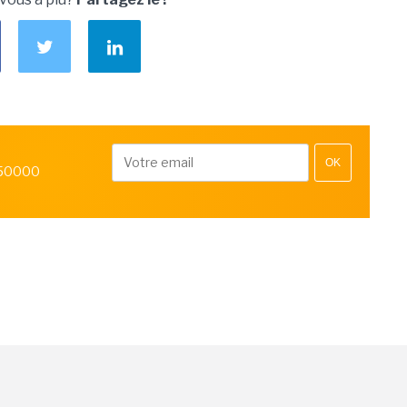
OK
 50000