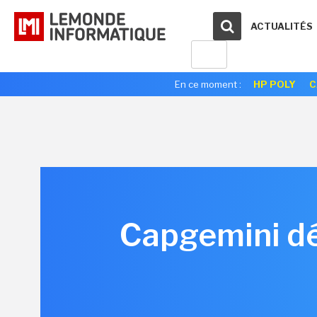
ACTUALITÉS
En ce moment :
HP POLY
C
Capgemini dé