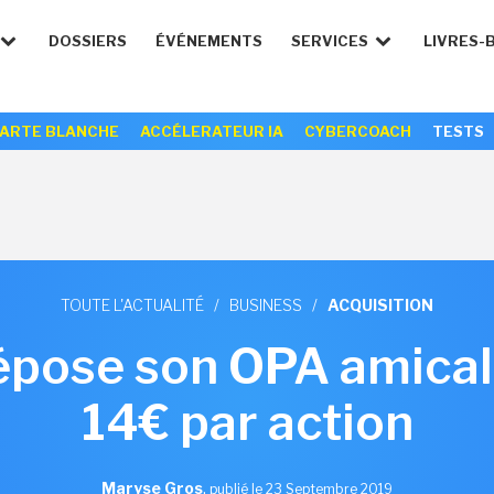
DOSSIERS
ÉVÉNEMENTS
SERVICES
LIVRES-
ARTE BLANCHE
ACCÉLERATEUR IA
CYBERCOACH
TESTS
TOUTE L'ACTUALITÉ
/
BUSINESS
/
ACQUISITION
pose son OPA amicale
14€ par action
Maryse Gros
,
publié le 23 Septembre 2019