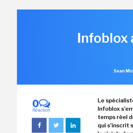
Infoblox
Sean Mic
Le spécialis
0
Infoblox s'em
Réaction
temps réel d
qui s'inscrit