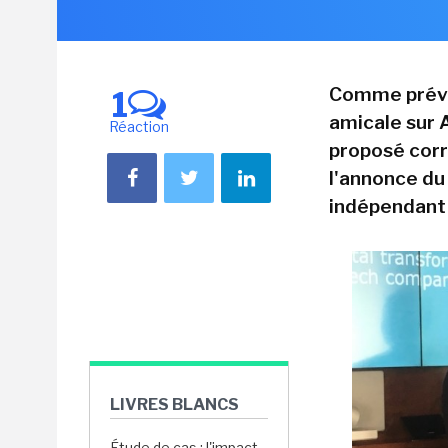
Comme prévu
1
amicale sur A
Réaction
proposé corre
l'annonce du 
indépendant 
LIVRES BLANCS
Étude de cas : l'impact