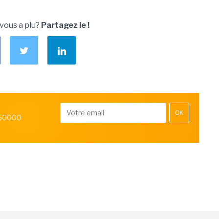
 vous a plu?
Partagez le !
OK
 50000