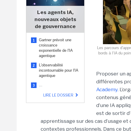
Les agents IA,
nouveaux objets
de gouvernance
Gartner prévoit une
1
croissance
Les parcours d’appr
exponentielle de l'IA
bords à l’IA du poin
agentique
L'observabilité
2
incontournable pour l'IA
Proposer un ap
agentique
différentes pr
...
3
Academy.
L’org
LIRE LE DOSSIER
contenus géné
d’une IA appliq
est de sortir d
apprentissage sur des cas d’usage et 
contextes professionnels. Dans ce but