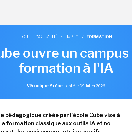
TOUTE L'ACTUALITÉ
/
EMPLOI
/
FORMATION
ube ouvre un campus 
formation à l'IA
Véronique Arène
,
publié le 09 Juillet 2026
e pédagogique créée par l'école Cube vise à
a formation classique aux outils IA et no
égrant des environnements immersifs