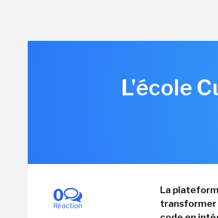
L'école C
La plateform
0
transformer l
Réaction
code en int