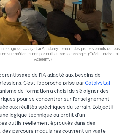
entissage de Catalyst.ai Academy forment des professionnels de tous
t de vue métier, et non par outil ou par technologie. (Crédit : atalyst.ai
Academy)
prentissage de l’IA adapté aux besoins de
ofessions. C’est l’approche prise par
Catalyst.ai
anisme de formation a choisi de s’éloigner des
riques pour se concentrer sur l’enseignement
uée aux réalités spécifiques du terrain. L’objectif
’une logique technique au profit d’un
des outils réellement éprouvés dans des
, des parcours modulaires couvrent un vaste