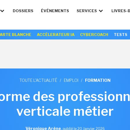
DOSSIERS
ÉVÉNEMENTS
SERVICES
LIVRES-
ARTE BLANCHE
ACCÉLERATEUR IA
CYBERCOACH
TESTS
TOUTE L'ACTUALITÉ
/
EMPLOI
/
FORMATION
forme des professionne
verticale métier
Véronique Arène
,
publié le 20 Janvier 2026