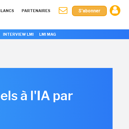
S'abonner
BLANCS
PARTENAIRES
INTERVIEW LMI
LMI MAG
ls à l'IA par