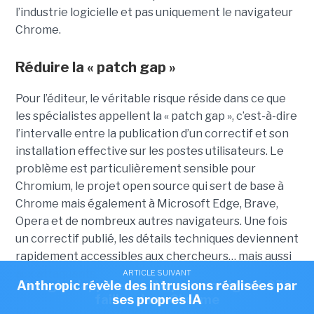
l’industrie logicielle et pas uniquement le navigateur
Chrome.
Réduire la « patch gap »
Pour l’éditeur, le véritable risque réside dans ce que
les spécialistes appellent la « patch gap », c’est-à-dire
l’intervalle entre la publication d’un correctif et son
installation effective sur les postes utilisateurs. Le
problème est particulièrement sensible pour
Chromium, le projet open source qui sert de base à
Chrome mais également à Microsoft Edge, Brave,
Opera et de nombreux autres navigateurs. Une fois
un correctif publié, les détails techniques deviennent
rapidement accessibles aux chercheurs… mais aussi
aux attaquants.
ARTICLE SUIVANT
ARTICLE SUIVANT
Anthropic révèle des intrusions réalisées par
Google s'appuie sur l'IA pour corriger 1 072
failles dans Chrome
ses propres IA
Pour réduire cette fenêtre d’exposition, Google a