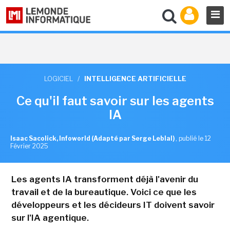
LOGICIEL
/
INTELLIGENCE ARTIFICIELLE
Ce qu'il faut savoir sur les agents
IA
Isaac Sacolick, Infoworld (Adapté par Serge Leblal)
,
publié le 12
Février 2025
Les agents IA transforment déjà l'avenir du
travail et de la bureautique. Voici ce que les
développeurs et les décideurs IT doivent savoir
sur l'IA agentique.