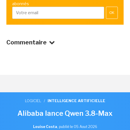
abonnés
OK
Commentaire
LOGICIEL
/
INTELLIGENCE ARTIFICIELLE
Alibaba lance Qwen 3.8-Max
Louise Costa
,
publié le 05 Aout 2026