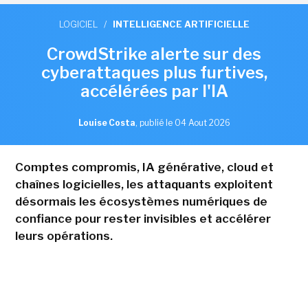
LOGICIEL
/
INTELLIGENCE ARTIFICIELLE
CrowdStrike alerte sur des
cyberattaques plus furtives,
accélérées par l'IA
Louise Costa
,
publié le 04 Aout 2026
Comptes compromis, IA générative, cloud et
chaînes logicielles, les attaquants exploitent
désormais les écosystèmes numériques de
confiance pour rester invisibles et accélérer
leurs opérations.