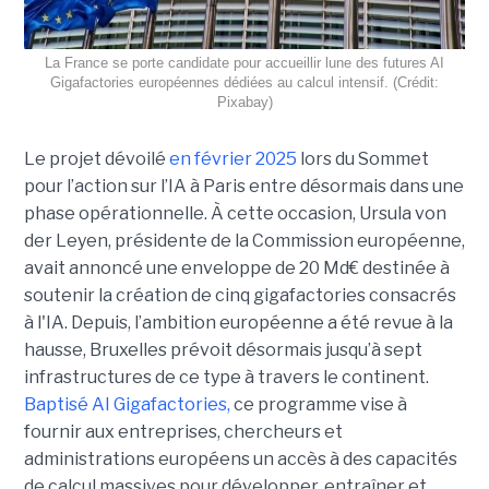
La France se porte candidate pour accueillir lune des futures AI
Gigafactories européennes dédiées au calcul intensif. (Crédit:
Pixabay)
Le projet dévoilé
en février 2025
lors du Sommet
pour l’action sur l’IA à Paris entre désormais dans une
phase opérationnelle. À cette occasion, Ursula von
der Leyen, présidente de la Commission européenne,
avait annoncé une enveloppe de 20 Md€ destinée à
soutenir la création de cinq gigafactories consacrés
à l'IA. Depuis, l’ambition européenne a été revue à la
hausse, Bruxelles prévoit désormais jusqu’à sept
infrastructures de ce type à travers le continent.
Baptisé
AI Gigafactories
,
ce programme vise à
fournir aux entreprises, chercheurs et
administrations européens un accès à des capacités
de calcul massives pour développer, entraîner et