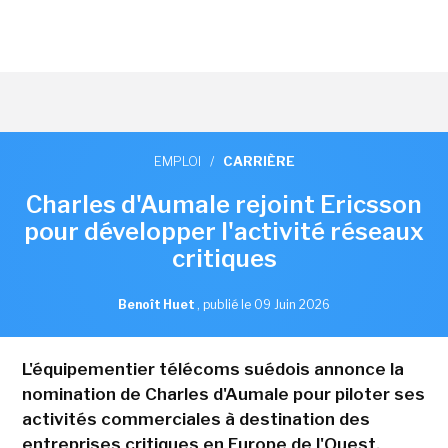
EMPLOI
/
CARRIÈRE
Charles d'Aumale rejoint Ericsson
pour développer l'activité réseaux
critiques
Benoît Huet
,
publié le 09 Juin 2026
L'équipementier télécoms suédois annonce la
nomination de Charles d'Aumale pour piloter ses
activités commerciales à destination des
entreprises critiques en Europe de l'Ouest.