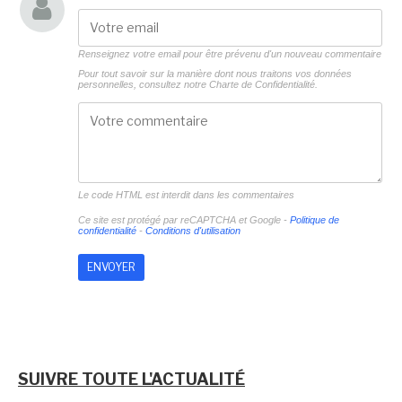
Renseignez votre email pour être prévenu d'un nouveau commentaire
Pour tout savoir sur la manière dont nous traitons vos données
personnelles, consultez notre
Charte de Confidentialité.
Le code HTML est interdit dans les commentaires
Ce site est protégé par reCAPTCHA et Google -
Politique de
confidentialité
-
Conditions d'utilisation
SUIVRE TOUTE L'ACTUALITÉ