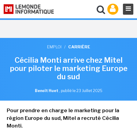
EMPLOI
/
CARRIÈRE
Cécilia Monti arrive chez Mitel
pour piloter le marketing Europe
du sud
Benoît Huet
,
publié le 23 Juillet 2025
Pour prendre en charge le marketing pour la
région Europe du sud, Mitel a recruté Cécilia
Monti.