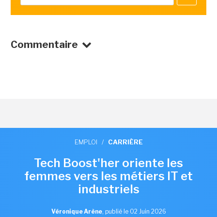
Commentaire
EMPLOI
/
CARRIÈRE
Tech Boost'her oriente les
femmes vers les métiers IT et
industriels
Véronique Arène
,
publié le 02 Juin 2026