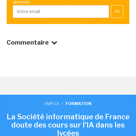
abonnés
OK
Commentaire
EMPLOI
/
FORMATION
La Société informatique de France
doute des cours sur l'IA dans les
lycées