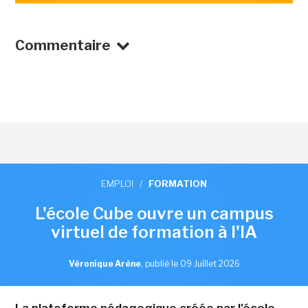
Commentaire
EMPLOI
/
FORMATION
L'école Cube ouvre un campus
virtuel de formation à l'IA
Véronique Arène
,
publié le 09 Juillet 2026