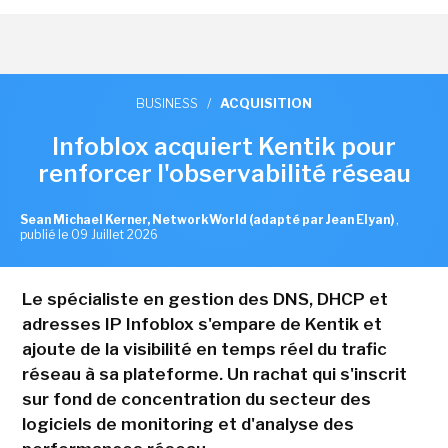
BUSINESS
/
ACQUISITION
Infoblox acquiert Kentik pour
renforcer l'observabilité réseau
Sean Michael Kerner, NetworkWorld (adapté par Jean Elyan)
,
publié le 09 Juillet 2026
Le spécialiste en gestion des DNS, DHCP et
adresses IP Infoblox s'empare de Kentik et
ajoute de la visibilité en temps réel du trafic
réseau à sa plateforme. Un rachat qui s'inscrit
sur fond de concentration du secteur des
logiciels de monitoring et d'analyse des