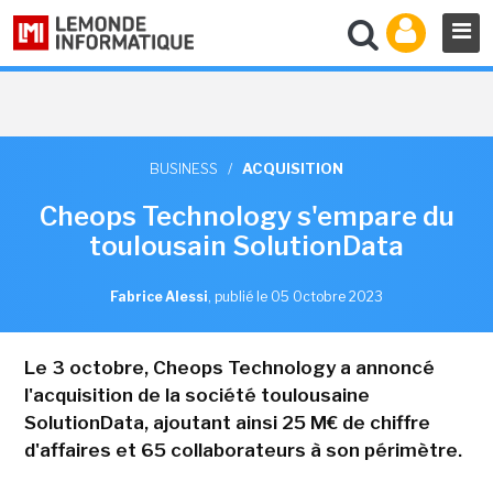
BUSINESS
/
ACQUISITION
Cheops Technology s'empare du
toulousain SolutionData
Fabrice Alessi
,
publié le 05 Octobre 2023
Le 3 octobre, Cheops Technology a annoncé
l'acquisition de la société toulousaine
SolutionData, ajoutant ainsi 25 M€ de chiffre
d'affaires et 65 collaborateurs à son périmètre.