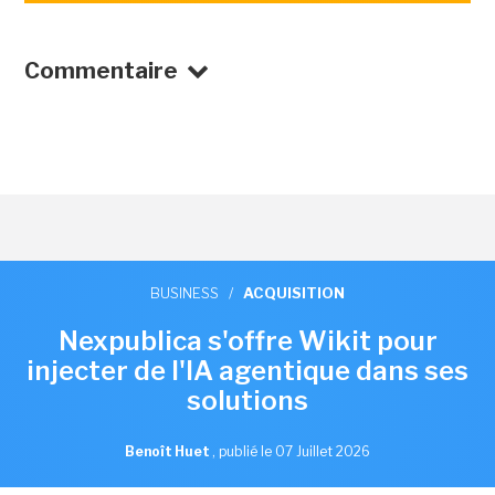
Commentaire
BUSINESS
/
ACQUISITION
Nexpublica s'offre Wikit pour
injecter de l'IA agentique dans ses
solutions
Benoît Huet
,
publié le 07 Juillet 2026