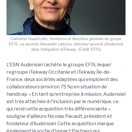
Catherine Huard-Lefin, fondatrice et directrice générale du groupe
EFIS, va assister Alexandre Lafosse, directeur associé dAudensiel
dans lintégration diTekway. (Crédit EFIS)
L'ESN Audensiel rachète le groupe EFIS, lequel
regroupe iTekway Occitanie et iTekway Île-de-
France, deux sociétés adaptées qui emploient des
collaborateurs (environ 75 %) en situation de
handicap. « En tant qu'entreprise à mission, Audensiel
est très attachée à l'inclusion par le numérique, ce
qui rend cette acquisition très différenciante »,
souligne d'ailleurs Nicolas Pacault, président et
fondateur d'Audensiel. Cette acquisition marque
également la sortie d'Impact Partners qui