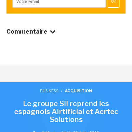
OK
Commentaire
BUSINESS
/
ACQUISITION
Le groupe SII reprend les
espagnols Airtificial et Aertec
Solutions