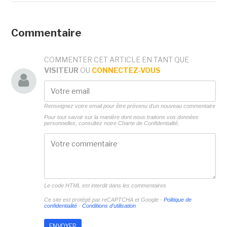
Commentaire
COMMENTER CET ARTICLE EN TANT QUE
VISITEUR
OU
CONNECTEZ-VOUS
Renseignez votre email pour être prévenu d'un nouveau commentaire
Pour tout savoir sur la manière dont nous traitons vos données
personnelles, consultez notre
Charte de Confidentialité.
Le code HTML est interdit dans les commentaires
Ce site est protégé par reCAPTCHA et Google -
Politique de
confidentialité
-
Conditions d'utilisation