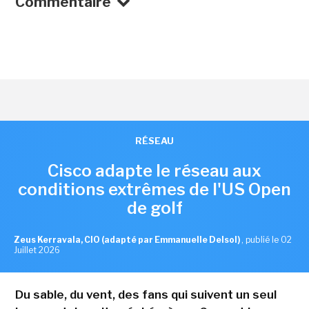
Commentaire
RÉSEAU
Cisco adapte le réseau aux
conditions extrêmes de l'US Open
de golf
Zeus Kerravala, CIO (adapté par Emmanuelle Delsol)
,
publié le 02
Juillet 2026
Du sable, du vent, des fans qui suivent un seul