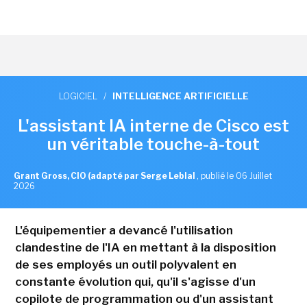
LOGICIEL
/
INTELLIGENCE ARTIFICIELLE
L'assistant IA interne de Cisco est
un véritable touche-à-tout
Grant Gross, CIO (adapté par Serge Leblal
,
publié le 06 Juillet
2026
L'équipementier a devancé l'utilisation
clandestine de l'IA en mettant à la disposition
de ses employés un outil polyvalent en
constante évolution qui, qu'il s'agisse d'un
copilote de programmation ou d'un assistant